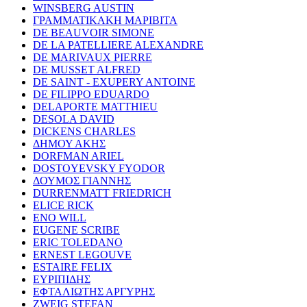
WINSBERG AUSTIN
ΓΡΑΜΜΑΤΙΚΑΚΗ ΜΑΡΙΒΙΤΑ
DE BEAUVOIR SIMONE
DE LA PATELLIERE ALEXANDRE
DE MARIVAUX PIERRE
DE MUSSET ALFRED
DE SAINT - EXUPERY ANTOINE
DE FILIPPO EDUARDO
DELAPORTE MATTHIEU
DESOLA DAVID
DICKENS CHARLES
ΔΗΜΟΥ ΑΚΗΣ
DORFMAN ARIEL
DOSTOYEVSKY FYODOR
ΔΟΥΜΟΣ ΓΙΑΝΝΗΣ
DURRENMATT FRIEDRICH
ELICE RICK
ENO WILL
EUGENE SCRIBE
ERIC TOLEDANO
ERNEST LEGOUVE
ESTAIRE FELIX
ΕΥΡΙΠΙΔΗΣ
ΕΦΤΑΛΙΩΤΗΣ ΑΡΓΥΡΗΣ
ZWEIG STEFAN