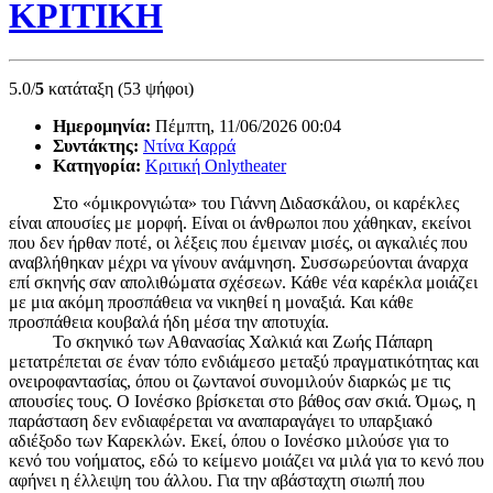
ΚΡΙΤΙΚΗ
5.0/
5
κατάταξη (53 ψήφοι)
Ημερομηνία:
Πέμπτη, 11/06/2026 00:04
Συντάκτης:
Ντίνα Καρρά
Κατηγορία:
Κριτική Onlytheater
Στο «όμικρονγιώτα» του Γιάννη Διδασκάλου, οι καρέκλες
είναι απουσίες με μορφή. Είναι οι άνθρωποι που χάθηκαν, εκείνοι
που δεν ήρθαν ποτέ, οι λέξεις που έμειναν μισές, οι αγκαλιές που
αναβλήθηκαν μέχρι να γίνουν ανάμνηση. Συσσωρεύονται άναρχα
επί σκηνής σαν απολιθώματα σχέσεων. Κάθε νέα καρέκλα μοιάζει
με μια ακόμη προσπάθεια να νικηθεί η μοναξιά. Και κάθε
προσπάθεια κουβαλά ήδη μέσα την αποτυχία.
Το σκηνικό των Αθανασίας Χαλκιά και Ζωής Πάπαρη
μετατρέπεται σε έναν τόπο ενδιάμεσο μεταξύ πραγματικότητας και
ονειροφαντασίας, όπου οι ζωντανοί συνομιλούν διαρκώς με τις
απουσίες τους. Ο Ιονέσκο βρίσκεται στο βάθος σαν σκιά. Όμως, η
παράσταση δεν ενδιαφέρεται να αναπαραγάγει το υπαρξιακό
αδιέξοδο των Καρεκλών. Εκεί, όπου ο Ιονέσκο μιλούσε για το
κενό του νοήματος, εδώ το κείμενο μοιάζει να μιλά για το κενό που
αφήνει η έλλειψη του άλλου. Για την αβάσταχτη σιωπή που