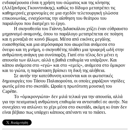
ενδιαφέρουσα είναι η χρήση του σώματος και της κίνησης
(Αλέξανδρος Γκουντινάκης), καθώς το δίδυμο μετατρέπει τις
καθημερινές χειρονομίες σε μια σχεδόν τελετουργική γλώσσα
επικοινωνίας, ενισχύοντας την αίσθηση του θεάτρου του
παραλόγου που διατρέχει το έργο.
Η σκηνοθεσία του Γιάννη Διδασκάλου χτίζει έναν εύθραυστο
μηχανισμό αναμονής, όπου το παράλογο μετατρέπεται σε ποίηση
και η μοναξιά σε κοινό βίωμα. Μέσα από εικόνες μεγάλης
ευαισθησίας και μια ατμόσφαιρα που αιωρείται ανάμεσα στο
όνειρο και τη μνήμη, ο σκηνοθέτης πλάθει μια τρυφερή ωδή στην
ανθρώπινη ανάγκη για συνύπαρξη. Γιατί στο τέλος δεν μένει η
απουσία των άλλων, αλλά η βαθιά επιθυμία να υπάρξουν. Και
κάπου ανάμεσα στο «εγώ» και στο «εμείς», ανάμεσα στο όμικρον
και το γιώτα, η παράσταση βρίσκει τη δική της αλήθεια.
Σε αυτήν την κατεύθυνση κινούνται και οι φωτιστικές
δημιουργίες του Τάσου Παλαιορούτα, οι οποίες χαράζουν νησίδες
φωτός μέσα στο σκοτάδι. Ωραία η πρωτότυπη μουσική του
Capétte.
Το «όμικρονγιώτα» δεν μιλά τελικά για την απουσία, αλλά
για την πεισματική ανθρώπινη επιθυμία να αντισταθεί σε αυτήν. Να
συνεχίσει να απλώνει το χέρι μέσα στο σκοτάδι, ακόμη κι όταν δεν
είναι βέβαιο πως υπάρχει κάποιος απέναντι να το πιάσει.