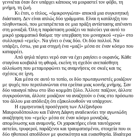
γεννιέται όταν δεν υπάρχει κάποιος να μοιραστεί τον φόβο, τη
μνήμη, τη ζωή.
Κι έτσι, ο τίτλος, «όμικρονγιώτα» αποκτά μια συγκινητική
διάσταση. Δεν είναι απλώς δύο γράμματα. Είναι η κατάληξη του
πληθυντικού, που μετατρέπεται σε μια πράξη αντίστασης απέναντι
στη μοναξιά. Όλη η παράσταση μοιάζει να παλεύει για αυτό το
μικρό γραμματικό θαύμα: την υπερβαση του μοναχικού «εγώ» στο
συλλογικό «εμείς». Να γίνει ο ένας δύο. Οι δύο πολλοί. Να
υπάρξει, έστω, για μια στιγμή ένα «μαζί» μέσα σε έναν κόσμο που
καταρρέει.
Από ψηλά πέφτει νερό σαν να έχει ραγίσει ο ουρανός. Κάθε
σταγόνα κουβαλά τη φθορά, εκείνη τη σχεδόν ανεπαίσθητη
αλλοίωση που μεταμορφώνει τις αναμνήσεις σε σκιές και τις
σχέσεις σε ίχνη.
Και μέσα σε αυτό το τοπίο, οι δύο πρωταγωνιστές μοιάζουν
με ψυχές που περιπλανώνται στα ερείπια μιας κοινής μνήμης. Σαν
δύο ναυαγοί πάνω στο ίδιο κομμάτι ξύλο. Άλλοτε παίζουν, άλλοτε
συγκρούονται, άλλοτε μοιάζουν να αναζητούν ο ένας στο πρόσωπο
του άλλου μια απόδειξη ότι εξακολουθούν να υπάρχουν.
Η ερμηνευτική προσέγγιση των Αλέξανδρου
Μαυρουδόπουλου και Γιάννη Δάφνη αναδεικνύει την αγωνιώδη
αναζήτηση του «εμείς» μέσα σε έναν κόσμο μοναξιάς,
απομόνωσης και αναμονής. Οι χαρακτήρες είναι ταυτόχρονα
αστείοι, τρυφεροί, παράξενοι και τραυματισμένοι, στοιχεία που οι
δύο ηθοποιοί αποδίδουν με φυσικότητα και ευαισθησία. Ιδιαίτερα