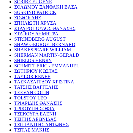
SCRIBE EUGENE
ΣΟΛΩΜΟΥ ΞΑΝΘΑΚΗ ΒΑΣΑ
SUSKIND PATRICK
ΣΟΦΟΚΛΗΣ
ΣΠΗΛΙΩΤΗ ΧΡΥΣΑ
ΣΤΑΥΡΟΠΟΥΛΟΣ ΘΑΝΑΣΗΣ
ΣΤΑΪΚΟΥ ΔΗΜΗΤΡΑ
STRINDBERG AUGUST
SHAW GEORGE- BERNARD
SHAKESPEARE WILLIAM
SHERMAN MARTIN-GERALD
SHIELDS HENRY
SCHMITT ERIC - EMMANUEL
ΣΩΤΗΡΙΟΥ ΚΩΣΤΑΣ
TAYLOR RENEE
ΤΑΣΚΑΣΑΠΙΔΟΥ ΧΡΙΣΤΙΝΑ
ΤΑΤΣΗΣ ΒΑΓΓΕΛΗΣ
TEEVAN COLIN
TOLSTOY LEO
ΤΡΙΑΡΙΔΗΣ ΘΑΝΑΣΗΣ
ΤΡΙΚΟΥΠΗ ΣΟΦΙΑ
ΤΣΕΚΟΥΡΑ ΕΛΕΝΗ
ΤΣΙΠΗΣ ΛΕΩΝΙΔΑΣ
ΤΣΙΠΙΑΝΙΤΗΣ ΑΝΤΩΝΗΣ
ΤΣΙΤΑΣ ΜΑΚΗΣ