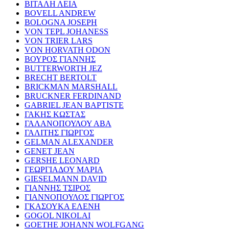
ΒΙΤΑΛΗ ΛΕΙΑ
BOVELL ANDREW
BOLOGNA JOSEPH
VON TEPL JOHANESS
VON TRIER LARS
VON HORVATH ODON
ΒΟΥΡΟΣ ΓΙΑΝΝΗΣ
BUTTERWORTH JEZ
BRECHT BERTOLT
BRICKMAN MARSHALL
BRUCKNER FERDINAND
GABRIEL JEAN BAPTISTE
ΓΑΚΗΣ ΚΩΣΤΑΣ
ΓΑΛΑΝΟΠΟΥΛΟΥ ΑΒΑ
ΓΑΛΙΤΗΣ ΓΙΩΡΓΟΣ
GELMAN ALEXANDER
GENET JEAN
GERSHE LEONARD
ΓΕΩΡΓΙΑΔΟΥ ΜΑΡΙΑ
GIESELMANN DAVID
ΓΙΑΝΝΗΣ ΤΣΙΡΟΣ
ΓΙΑΝΝΟΠΟΥΛΟΣ ΓΙΩΡΓΟΣ
ΓΚΑΣΟΥΚΑ ΕΛΕΝΗ
GOGOL NIKOLAI
GOETHE JOHANN WOLFGANG