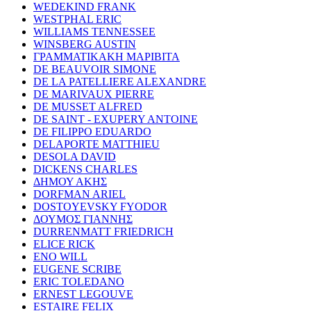
WEDEKIND FRANK
WESTPHAL ERIC
WILLIAMS TENNESSEE
WINSBERG AUSTIN
ΓΡΑΜΜΑΤΙΚΑΚΗ ΜΑΡΙΒΙΤΑ
DE BEAUVOIR SIMONE
DE LA PATELLIERE ALEXANDRE
DE MARIVAUX PIERRE
DE MUSSET ALFRED
DE SAINT - EXUPERY ANTOINE
DE FILIPPO EDUARDO
DELAPORTE MATTHIEU
DESOLA DAVID
DICKENS CHARLES
ΔΗΜΟΥ ΑΚΗΣ
DORFMAN ARIEL
DOSTOYEVSKY FYODOR
ΔΟΥΜΟΣ ΓΙΑΝΝΗΣ
DURRENMATT FRIEDRICH
ELICE RICK
ENO WILL
EUGENE SCRIBE
ERIC TOLEDANO
ERNEST LEGOUVE
ESTAIRE FELIX