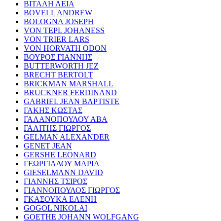
ΒΙΤΑΛΗ ΛΕΙΑ
BOVELL ANDREW
BOLOGNA JOSEPH
VON TEPL JOHANESS
VON TRIER LARS
VON HORVATH ODON
ΒΟΥΡΟΣ ΓΙΑΝΝΗΣ
BUTTERWORTH JEZ
BRECHT BERTOLT
BRICKMAN MARSHALL
BRUCKNER FERDINAND
GABRIEL JEAN BAPTISTE
ΓΑΚΗΣ ΚΩΣΤΑΣ
ΓΑΛΑΝΟΠΟΥΛΟΥ ΑΒΑ
ΓΑΛΙΤΗΣ ΓΙΩΡΓΟΣ
GELMAN ALEXANDER
GENET JEAN
GERSHE LEONARD
ΓΕΩΡΓΙΑΔΟΥ ΜΑΡΙΑ
GIESELMANN DAVID
ΓΙΑΝΝΗΣ ΤΣΙΡΟΣ
ΓΙΑΝΝΟΠΟΥΛΟΣ ΓΙΩΡΓΟΣ
ΓΚΑΣΟΥΚΑ ΕΛΕΝΗ
GOGOL NIKOLAI
GOETHE JOHANN WOLFGANG