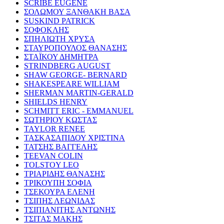
SCRIBE EUGENE
ΣΟΛΩΜΟΥ ΞΑΝΘΑΚΗ ΒΑΣΑ
SUSKIND PATRICK
ΣΟΦΟΚΛΗΣ
ΣΠΗΛΙΩΤΗ ΧΡΥΣΑ
ΣΤΑΥΡΟΠΟΥΛΟΣ ΘΑΝΑΣΗΣ
ΣΤΑΪΚΟΥ ΔΗΜΗΤΡΑ
STRINDBERG AUGUST
SHAW GEORGE- BERNARD
SHAKESPEARE WILLIAM
SHERMAN MARTIN-GERALD
SHIELDS HENRY
SCHMITT ERIC - EMMANUEL
ΣΩΤΗΡΙΟΥ ΚΩΣΤΑΣ
TAYLOR RENEE
ΤΑΣΚΑΣΑΠΙΔΟΥ ΧΡΙΣΤΙΝΑ
ΤΑΤΣΗΣ ΒΑΓΓΕΛΗΣ
TEEVAN COLIN
TOLSTOY LEO
ΤΡΙΑΡΙΔΗΣ ΘΑΝΑΣΗΣ
ΤΡΙΚΟΥΠΗ ΣΟΦΙΑ
ΤΣΕΚΟΥΡΑ ΕΛΕΝΗ
ΤΣΙΠΗΣ ΛΕΩΝΙΔΑΣ
ΤΣΙΠΙΑΝΙΤΗΣ ΑΝΤΩΝΗΣ
ΤΣΙΤΑΣ ΜΑΚΗΣ