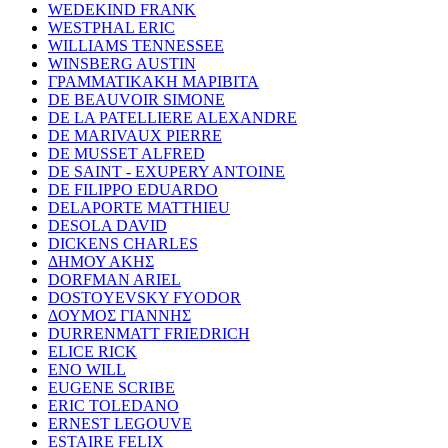
WEDEKIND FRANK
WESTPHAL ERIC
WILLIAMS TENNESSEE
WINSBERG AUSTIN
ΓΡΑΜΜΑΤΙΚΑΚΗ ΜΑΡΙΒΙΤΑ
DE BEAUVOIR SIMONE
DE LA PATELLIERE ALEXANDRE
DE MARIVAUX PIERRE
DE MUSSET ALFRED
DE SAINT - EXUPERY ANTOINE
DE FILIPPO EDUARDO
DELAPORTE MATTHIEU
DESOLA DAVID
DICKENS CHARLES
ΔΗΜΟΥ ΑΚΗΣ
DORFMAN ARIEL
DOSTOYEVSKY FYODOR
ΔΟΥΜΟΣ ΓΙΑΝΝΗΣ
DURRENMATT FRIEDRICH
ELICE RICK
ENO WILL
EUGENE SCRIBE
ERIC TOLEDANO
ERNEST LEGOUVE
ESTAIRE FELIX