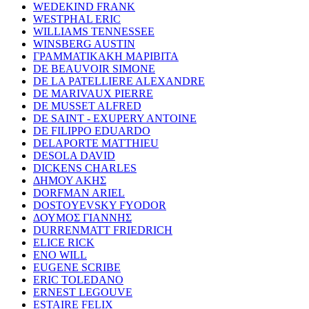
WEDEKIND FRANK
WESTPHAL ERIC
WILLIAMS TENNESSEE
WINSBERG AUSTIN
ΓΡΑΜΜΑΤΙΚΑΚΗ ΜΑΡΙΒΙΤΑ
DE BEAUVOIR SIMONE
DE LA PATELLIERE ALEXANDRE
DE MARIVAUX PIERRE
DE MUSSET ALFRED
DE SAINT - EXUPERY ANTOINE
DE FILIPPO EDUARDO
DELAPORTE MATTHIEU
DESOLA DAVID
DICKENS CHARLES
ΔΗΜΟΥ ΑΚΗΣ
DORFMAN ARIEL
DOSTOYEVSKY FYODOR
ΔΟΥΜΟΣ ΓΙΑΝΝΗΣ
DURRENMATT FRIEDRICH
ELICE RICK
ENO WILL
EUGENE SCRIBE
ERIC TOLEDANO
ERNEST LEGOUVE
ESTAIRE FELIX