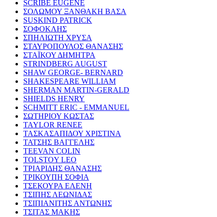
SCRIBE EUGENE
ΣΟΛΩΜΟΥ ΞΑΝΘΑΚΗ ΒΑΣΑ
SUSKIND PATRICK
ΣΟΦΟΚΛΗΣ
ΣΠΗΛΙΩΤΗ ΧΡΥΣΑ
ΣΤΑΥΡΟΠΟΥΛΟΣ ΘΑΝΑΣΗΣ
ΣΤΑΪΚΟΥ ΔΗΜΗΤΡΑ
STRINDBERG AUGUST
SHAW GEORGE- BERNARD
SHAKESPEARE WILLIAM
SHERMAN MARTIN-GERALD
SHIELDS HENRY
SCHMITT ERIC - EMMANUEL
ΣΩΤΗΡΙΟΥ ΚΩΣΤΑΣ
TAYLOR RENEE
ΤΑΣΚΑΣΑΠΙΔΟΥ ΧΡΙΣΤΙΝΑ
ΤΑΤΣΗΣ ΒΑΓΓΕΛΗΣ
TEEVAN COLIN
TOLSTOY LEO
ΤΡΙΑΡΙΔΗΣ ΘΑΝΑΣΗΣ
ΤΡΙΚΟΥΠΗ ΣΟΦΙΑ
ΤΣΕΚΟΥΡΑ ΕΛΕΝΗ
ΤΣΙΠΗΣ ΛΕΩΝΙΔΑΣ
ΤΣΙΠΙΑΝΙΤΗΣ ΑΝΤΩΝΗΣ
ΤΣΙΤΑΣ ΜΑΚΗΣ