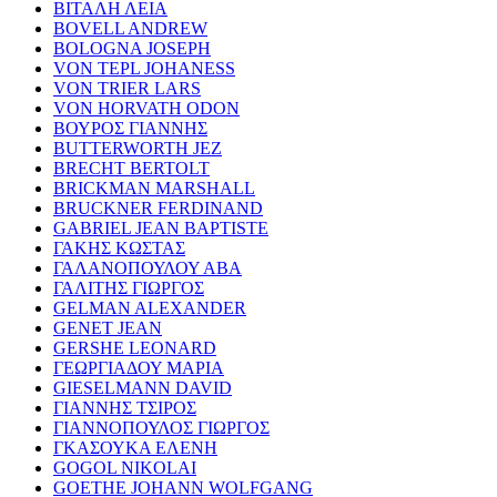
ΒΙΤΑΛΗ ΛΕΙΑ
BOVELL ANDREW
BOLOGNA JOSEPH
VON TEPL JOHANESS
VON TRIER LARS
VON HORVATH ODON
ΒΟΥΡΟΣ ΓΙΑΝΝΗΣ
BUTTERWORTH JEZ
BRECHT BERTOLT
BRICKMAN MARSHALL
BRUCKNER FERDINAND
GABRIEL JEAN BAPTISTE
ΓΑΚΗΣ ΚΩΣΤΑΣ
ΓΑΛΑΝΟΠΟΥΛΟΥ ΑΒΑ
ΓΑΛΙΤΗΣ ΓΙΩΡΓΟΣ
GELMAN ALEXANDER
GENET JEAN
GERSHE LEONARD
ΓΕΩΡΓΙΑΔΟΥ ΜΑΡΙΑ
GIESELMANN DAVID
ΓΙΑΝΝΗΣ ΤΣΙΡΟΣ
ΓΙΑΝΝΟΠΟΥΛΟΣ ΓΙΩΡΓΟΣ
ΓΚΑΣΟΥΚΑ ΕΛΕΝΗ
GOGOL NIKOLAI
GOETHE JOHANN WOLFGANG