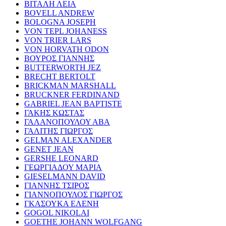
ΒΙΤΑΛΗ ΛΕΙΑ
BOVELL ANDREW
BOLOGNA JOSEPH
VON TEPL JOHANESS
VON TRIER LARS
VON HORVATH ODON
ΒΟΥΡΟΣ ΓΙΑΝΝΗΣ
BUTTERWORTH JEZ
BRECHT BERTOLT
BRICKMAN MARSHALL
BRUCKNER FERDINAND
GABRIEL JEAN BAPTISTE
ΓΑΚΗΣ ΚΩΣΤΑΣ
ΓΑΛΑΝΟΠΟΥΛΟΥ ΑΒΑ
ΓΑΛΙΤΗΣ ΓΙΩΡΓΟΣ
GELMAN ALEXANDER
GENET JEAN
GERSHE LEONARD
ΓΕΩΡΓΙΑΔΟΥ ΜΑΡΙΑ
GIESELMANN DAVID
ΓΙΑΝΝΗΣ ΤΣΙΡΟΣ
ΓΙΑΝΝΟΠΟΥΛΟΣ ΓΙΩΡΓΟΣ
ΓΚΑΣΟΥΚΑ ΕΛΕΝΗ
GOGOL NIKOLAI
GOETHE JOHANN WOLFGANG