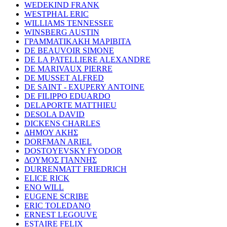
WEDEKIND FRANK
WESTPHAL ERIC
WILLIAMS TENNESSEE
WINSBERG AUSTIN
ΓΡΑΜΜΑΤΙΚΑΚΗ ΜΑΡΙΒΙΤΑ
DE BEAUVOIR SIMONE
DE LA PATELLIERE ALEXANDRE
DE MARIVAUX PIERRE
DE MUSSET ALFRED
DE SAINT - EXUPERY ANTOINE
DE FILIPPO EDUARDO
DELAPORTE MATTHIEU
DESOLA DAVID
DICKENS CHARLES
ΔΗΜΟΥ ΑΚΗΣ
DORFMAN ARIEL
DOSTOYEVSKY FYODOR
ΔΟΥΜΟΣ ΓΙΑΝΝΗΣ
DURRENMATT FRIEDRICH
ELICE RICK
ENO WILL
EUGENE SCRIBE
ERIC TOLEDANO
ERNEST LEGOUVE
ESTAIRE FELIX