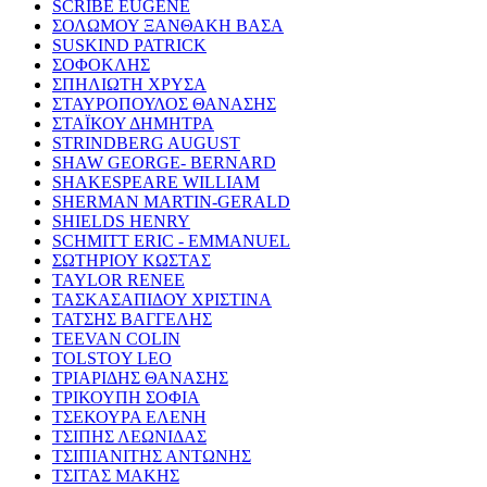
SCRIBE EUGENE
ΣΟΛΩΜΟΥ ΞΑΝΘΑΚΗ ΒΑΣΑ
SUSKIND PATRICK
ΣΟΦΟΚΛΗΣ
ΣΠΗΛΙΩΤΗ ΧΡΥΣΑ
ΣΤΑΥΡΟΠΟΥΛΟΣ ΘΑΝΑΣΗΣ
ΣΤΑΪΚΟΥ ΔΗΜΗΤΡΑ
STRINDBERG AUGUST
SHAW GEORGE- BERNARD
SHAKESPEARE WILLIAM
SHERMAN MARTIN-GERALD
SHIELDS HENRY
SCHMITT ERIC - EMMANUEL
ΣΩΤΗΡΙΟΥ ΚΩΣΤΑΣ
TAYLOR RENEE
ΤΑΣΚΑΣΑΠΙΔΟΥ ΧΡΙΣΤΙΝΑ
ΤΑΤΣΗΣ ΒΑΓΓΕΛΗΣ
TEEVAN COLIN
TOLSTOY LEO
ΤΡΙΑΡΙΔΗΣ ΘΑΝΑΣΗΣ
ΤΡΙΚΟΥΠΗ ΣΟΦΙΑ
ΤΣΕΚΟΥΡΑ ΕΛΕΝΗ
ΤΣΙΠΗΣ ΛΕΩΝΙΔΑΣ
ΤΣΙΠΙΑΝΙΤΗΣ ΑΝΤΩΝΗΣ
ΤΣΙΤΑΣ ΜΑΚΗΣ