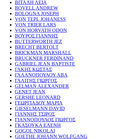
ΒΙΤΑΛΗ ΛΕΙΑ
BOVELL ANDREW
BOLOGNA JOSEPH
VON TEPL JOHANESS
VON TRIER LARS
VON HORVATH ODON
ΒΟΥΡΟΣ ΓΙΑΝΝΗΣ
BUTTERWORTH JEZ
BRECHT BERTOLT
BRICKMAN MARSHALL
BRUCKNER FERDINAND
GABRIEL JEAN BAPTISTE
ΓΑΚΗΣ ΚΩΣΤΑΣ
ΓΑΛΑΝΟΠΟΥΛΟΥ ΑΒΑ
ΓΑΛΙΤΗΣ ΓΙΩΡΓΟΣ
GELMAN ALEXANDER
GENET JEAN
GERSHE LEONARD
ΓΕΩΡΓΙΑΔΟΥ ΜΑΡΙΑ
GIESELMANN DAVID
ΓΙΑΝΝΗΣ ΤΣΙΡΟΣ
ΓΙΑΝΝΟΠΟΥΛΟΣ ΓΙΩΡΓΟΣ
ΓΚΑΣΟΥΚΑ ΕΛΕΝΗ
GOGOL NIKOLAI
GOETHE JOHANN WOLFGANG