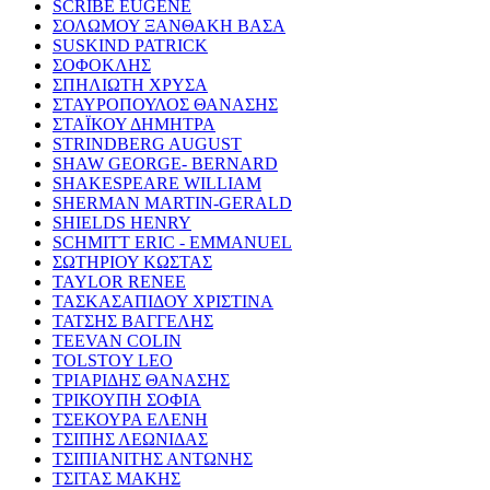
SCRIBE EUGENE
ΣΟΛΩΜΟΥ ΞΑΝΘΑΚΗ ΒΑΣΑ
SUSKIND PATRICK
ΣΟΦΟΚΛΗΣ
ΣΠΗΛΙΩΤΗ ΧΡΥΣΑ
ΣΤΑΥΡΟΠΟΥΛΟΣ ΘΑΝΑΣΗΣ
ΣΤΑΪΚΟΥ ΔΗΜΗΤΡΑ
STRINDBERG AUGUST
SHAW GEORGE- BERNARD
SHAKESPEARE WILLIAM
SHERMAN MARTIN-GERALD
SHIELDS HENRY
SCHMITT ERIC - EMMANUEL
ΣΩΤΗΡΙΟΥ ΚΩΣΤΑΣ
TAYLOR RENEE
ΤΑΣΚΑΣΑΠΙΔΟΥ ΧΡΙΣΤΙΝΑ
ΤΑΤΣΗΣ ΒΑΓΓΕΛΗΣ
TEEVAN COLIN
TOLSTOY LEO
ΤΡΙΑΡΙΔΗΣ ΘΑΝΑΣΗΣ
ΤΡΙΚΟΥΠΗ ΣΟΦΙΑ
ΤΣΕΚΟΥΡΑ ΕΛΕΝΗ
ΤΣΙΠΗΣ ΛΕΩΝΙΔΑΣ
ΤΣΙΠΙΑΝΙΤΗΣ ΑΝΤΩΝΗΣ
ΤΣΙΤΑΣ ΜΑΚΗΣ