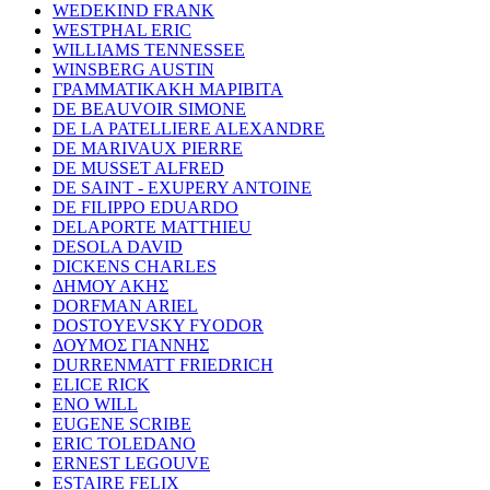
WEDEKIND FRANK
WESTPHAL ERIC
WILLIAMS TENNESSEE
WINSBERG AUSTIN
ΓΡΑΜΜΑΤΙΚΑΚΗ ΜΑΡΙΒΙΤΑ
DE BEAUVOIR SIMONE
DE LA PATELLIERE ALEXANDRE
DE MARIVAUX PIERRE
DE MUSSET ALFRED
DE SAINT - EXUPERY ANTOINE
DE FILIPPO EDUARDO
DELAPORTE MATTHIEU
DESOLA DAVID
DICKENS CHARLES
ΔΗΜΟΥ ΑΚΗΣ
DORFMAN ARIEL
DOSTOYEVSKY FYODOR
ΔΟΥΜΟΣ ΓΙΑΝΝΗΣ
DURRENMATT FRIEDRICH
ELICE RICK
ENO WILL
EUGENE SCRIBE
ERIC TOLEDANO
ERNEST LEGOUVE
ESTAIRE FELIX