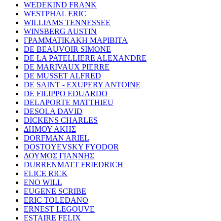
WEDEKIND FRANK
WESTPHAL ERIC
WILLIAMS TENNESSEE
WINSBERG AUSTIN
ΓΡΑΜΜΑΤΙΚΑΚΗ ΜΑΡΙΒΙΤΑ
DE BEAUVOIR SIMONE
DE LA PATELLIERE ALEXANDRE
DE MARIVAUX PIERRE
DE MUSSET ALFRED
DE SAINT - EXUPERY ANTOINE
DE FILIPPO EDUARDO
DELAPORTE MATTHIEU
DESOLA DAVID
DICKENS CHARLES
ΔΗΜΟΥ ΑΚΗΣ
DORFMAN ARIEL
DOSTOYEVSKY FYODOR
ΔΟΥΜΟΣ ΓΙΑΝΝΗΣ
DURRENMATT FRIEDRICH
ELICE RICK
ENO WILL
EUGENE SCRIBE
ERIC TOLEDANO
ERNEST LEGOUVE
ESTAIRE FELIX