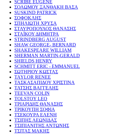
SCRIBE EUGENE
ΣΟΛΩΜΟΥ ΞΑΝΘΑΚΗ ΒΑΣΑ
SUSKIND PATRICK
ΣΟΦΟΚΛΗΣ
ΣΠΗΛΙΩΤΗ ΧΡΥΣΑ
ΣΤΑΥΡΟΠΟΥΛΟΣ ΘΑΝΑΣΗΣ
ΣΤΑΪΚΟΥ ΔΗΜΗΤΡΑ
STRINDBERG AUGUST
SHAW GEORGE- BERNARD
SHAKESPEARE WILLIAM
SHERMAN MARTIN-GERALD
SHIELDS HENRY
SCHMITT ERIC - EMMANUEL
ΣΩΤΗΡΙΟΥ ΚΩΣΤΑΣ
TAYLOR RENEE
ΤΑΣΚΑΣΑΠΙΔΟΥ ΧΡΙΣΤΙΝΑ
ΤΑΤΣΗΣ ΒΑΓΓΕΛΗΣ
TEEVAN COLIN
TOLSTOY LEO
ΤΡΙΑΡΙΔΗΣ ΘΑΝΑΣΗΣ
ΤΡΙΚΟΥΠΗ ΣΟΦΙΑ
ΤΣΕΚΟΥΡΑ ΕΛΕΝΗ
ΤΣΙΠΗΣ ΛΕΩΝΙΔΑΣ
ΤΣΙΠΙΑΝΙΤΗΣ ΑΝΤΩΝΗΣ
ΤΣΙΤΑΣ ΜΑΚΗΣ