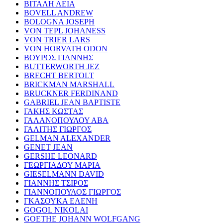
ΒΙΤΑΛΗ ΛΕΙΑ
BOVELL ANDREW
BOLOGNA JOSEPH
VON TEPL JOHANESS
VON TRIER LARS
VON HORVATH ODON
ΒΟΥΡΟΣ ΓΙΑΝΝΗΣ
BUTTERWORTH JEZ
BRECHT BERTOLT
BRICKMAN MARSHALL
BRUCKNER FERDINAND
GABRIEL JEAN BAPTISTE
ΓΑΚΗΣ ΚΩΣΤΑΣ
ΓΑΛΑΝΟΠΟΥΛΟΥ ΑΒΑ
ΓΑΛΙΤΗΣ ΓΙΩΡΓΟΣ
GELMAN ALEXANDER
GENET JEAN
GERSHE LEONARD
ΓΕΩΡΓΙΑΔΟΥ ΜΑΡΙΑ
GIESELMANN DAVID
ΓΙΑΝΝΗΣ ΤΣΙΡΟΣ
ΓΙΑΝΝΟΠΟΥΛΟΣ ΓΙΩΡΓΟΣ
ΓΚΑΣΟΥΚΑ ΕΛΕΝΗ
GOGOL NIKOLAI
GOETHE JOHANN WOLFGANG