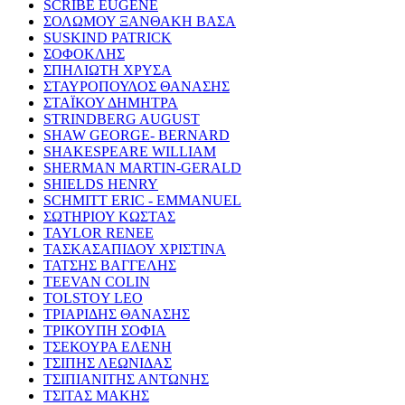
SCRIBE EUGENE
ΣΟΛΩΜΟΥ ΞΑΝΘΑΚΗ ΒΑΣΑ
SUSKIND PATRICK
ΣΟΦΟΚΛΗΣ
ΣΠΗΛΙΩΤΗ ΧΡΥΣΑ
ΣΤΑΥΡΟΠΟΥΛΟΣ ΘΑΝΑΣΗΣ
ΣΤΑΪΚΟΥ ΔΗΜΗΤΡΑ
STRINDBERG AUGUST
SHAW GEORGE- BERNARD
SHAKESPEARE WILLIAM
SHERMAN MARTIN-GERALD
SHIELDS HENRY
SCHMITT ERIC - EMMANUEL
ΣΩΤΗΡΙΟΥ ΚΩΣΤΑΣ
TAYLOR RENEE
ΤΑΣΚΑΣΑΠΙΔΟΥ ΧΡΙΣΤΙΝΑ
ΤΑΤΣΗΣ ΒΑΓΓΕΛΗΣ
TEEVAN COLIN
TOLSTOY LEO
ΤΡΙΑΡΙΔΗΣ ΘΑΝΑΣΗΣ
ΤΡΙΚΟΥΠΗ ΣΟΦΙΑ
ΤΣΕΚΟΥΡΑ ΕΛΕΝΗ
ΤΣΙΠΗΣ ΛΕΩΝΙΔΑΣ
ΤΣΙΠΙΑΝΙΤΗΣ ΑΝΤΩΝΗΣ
ΤΣΙΤΑΣ ΜΑΚΗΣ