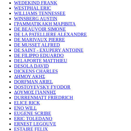
WEDEKIND FRANK
WESTPHAL ERIC
WILLIAMS TENNESSEE
WINSBERG AUSTIN
ΓΡΑΜΜΑΤΙΚΑΚΗ ΜΑΡΙΒΙΤΑ
DE BEAUVOIR SIMONE
DE LA PATELLIERE ALEXANDRE
DE MARIVAUX PIERRE
DE MUSSET ALFRED
DE SAINT - EXUPERY ANTOINE
DE FILIPPO EDUARDO
DELAPORTE MATTHIEU
DESOLA DAVID
DICKENS CHARLES
ΔΗΜΟΥ ΑΚΗΣ
DORFMAN ARIEL
DOSTOYEVSKY FYODOR
ΔΟΥΜΟΣ ΓΙΑΝΝΗΣ
DURRENMATT FRIEDRICH
ELICE RICK
ENO WILL
EUGENE SCRIBE
ERIC TOLEDANO
ERNEST LEGOUVE
ESTAIRE FELIX