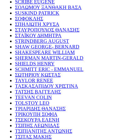
SCRIBE EUGENE
ΣΟΛΩΜΟΥ ΞΑΝΘΑΚΗ ΒΑΣΑ
SUSKIND PATRICK
ΣΟΦΟΚΛΗΣ
ΣΠΗΛΙΩΤΗ ΧΡΥΣΑ
ΣΤΑΥΡΟΠΟΥΛΟΣ ΘΑΝΑΣΗΣ
ΣΤΑΪΚΟΥ ΔΗΜΗΤΡΑ
STRINDBERG AUGUST
SHAW GEORGE- BERNARD
SHAKESPEARE WILLIAM
SHERMAN MARTIN-GERALD
SHIELDS HENRY
SCHMITT ERIC - EMMANUEL
ΣΩΤΗΡΙΟΥ ΚΩΣΤΑΣ
TAYLOR RENEE
ΤΑΣΚΑΣΑΠΙΔΟΥ ΧΡΙΣΤΙΝΑ
ΤΑΤΣΗΣ ΒΑΓΓΕΛΗΣ
TEEVAN COLIN
TOLSTOY LEO
ΤΡΙΑΡΙΔΗΣ ΘΑΝΑΣΗΣ
ΤΡΙΚΟΥΠΗ ΣΟΦΙΑ
ΤΣΕΚΟΥΡΑ ΕΛΕΝΗ
ΤΣΙΠΗΣ ΛΕΩΝΙΔΑΣ
ΤΣΙΠΙΑΝΙΤΗΣ ΑΝΤΩΝΗΣ
ΤΣΙΤΑΣ ΜΑΚΗΣ