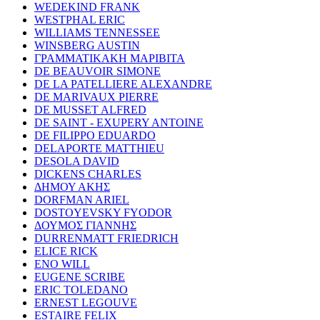
WEDEKIND FRANK
WESTPHAL ERIC
WILLIAMS TENNESSEE
WINSBERG AUSTIN
ΓΡΑΜΜΑΤΙΚΑΚΗ ΜΑΡΙΒΙΤΑ
DE BEAUVOIR SIMONE
DE LA PATELLIERE ALEXANDRE
DE MARIVAUX PIERRE
DE MUSSET ALFRED
DE SAINT - EXUPERY ANTOINE
DE FILIPPO EDUARDO
DELAPORTE MATTHIEU
DESOLA DAVID
DICKENS CHARLES
ΔΗΜΟΥ ΑΚΗΣ
DORFMAN ARIEL
DOSTOYEVSKY FYODOR
ΔΟΥΜΟΣ ΓΙΑΝΝΗΣ
DURRENMATT FRIEDRICH
ELICE RICK
ENO WILL
EUGENE SCRIBE
ERIC TOLEDANO
ERNEST LEGOUVE
ESTAIRE FELIX