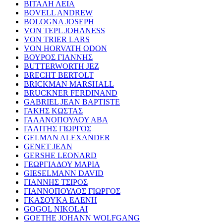
ΒΙΤΑΛΗ ΛΕΙΑ
BOVELL ANDREW
BOLOGNA JOSEPH
VON TEPL JOHANESS
VON TRIER LARS
VON HORVATH ODON
ΒΟΥΡΟΣ ΓΙΑΝΝΗΣ
BUTTERWORTH JEZ
BRECHT BERTOLT
BRICKMAN MARSHALL
BRUCKNER FERDINAND
GABRIEL JEAN BAPTISTE
ΓΑΚΗΣ ΚΩΣΤΑΣ
ΓΑΛΑΝΟΠΟΥΛΟΥ ΑΒΑ
ΓΑΛΙΤΗΣ ΓΙΩΡΓΟΣ
GELMAN ALEXANDER
GENET JEAN
GERSHE LEONARD
ΓΕΩΡΓΙΑΔΟΥ ΜΑΡΙΑ
GIESELMANN DAVID
ΓΙΑΝΝΗΣ ΤΣΙΡΟΣ
ΓΙΑΝΝΟΠΟΥΛΟΣ ΓΙΩΡΓΟΣ
ΓΚΑΣΟΥΚΑ ΕΛΕΝΗ
GOGOL NIKOLAI
GOETHE JOHANN WOLFGANG