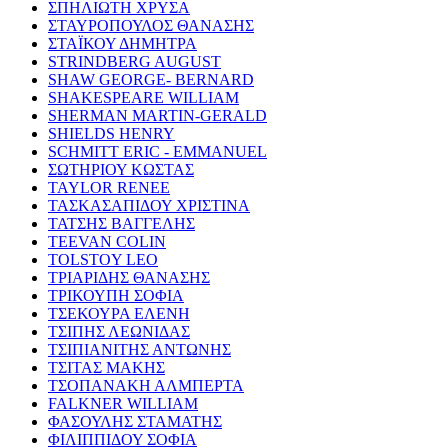
ΣΠΗΛΙΩΤΗ ΧΡΥΣΑ
ΣΤΑΥΡΟΠΟΥΛΟΣ ΘΑΝΑΣΗΣ
ΣΤΑΪΚΟΥ ΔΗΜΗΤΡΑ
STRINDBERG AUGUST
SHAW GEORGE- BERNARD
SHAKESPEARE WILLIAM
SHERMAN MARTIN-GERALD
SHIELDS HENRY
SCHMITT ERIC - EMMANUEL
ΣΩΤΗΡΙΟΥ ΚΩΣΤΑΣ
TAYLOR RENEE
ΤΑΣΚΑΣΑΠΙΔΟΥ ΧΡΙΣΤΙΝΑ
ΤΑΤΣΗΣ ΒΑΓΓΕΛΗΣ
TEEVAN COLIN
TOLSTOY LEO
ΤΡΙΑΡΙΔΗΣ ΘΑΝΑΣΗΣ
ΤΡΙΚΟΥΠΗ ΣΟΦΙΑ
ΤΣΕΚΟΥΡΑ ΕΛΕΝΗ
ΤΣΙΠΗΣ ΛΕΩΝΙΔΑΣ
ΤΣΙΠΙΑΝΙΤΗΣ ΑΝΤΩΝΗΣ
ΤΣΙΤΑΣ ΜΑΚΗΣ
ΤΣΟΠΑΝΑΚΗ ΑΛΜΠΕΡΤΑ
FALKNER WILLIAM
ΦΑΣΟΥΛΗΣ ΣΤΑΜΑΤΗΣ
ΦΙΛΙΠΠΙΔΟΥ ΣΟΦΙΑ