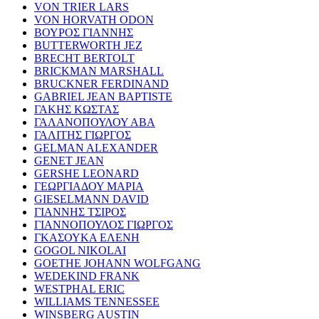
VON TRIER LARS
VON HORVATH ODON
ΒΟΥΡΟΣ ΓΙΑΝΝΗΣ
BUTTERWORTH JEZ
BRECHT BERTOLT
BRICKMAN MARSHALL
BRUCKNER FERDINAND
GABRIEL JEAN BAPTISTE
ΓΑΚΗΣ ΚΩΣΤΑΣ
ΓΑΛΑΝΟΠΟΥΛΟΥ ΑΒΑ
ΓΑΛΙΤΗΣ ΓΙΩΡΓΟΣ
GELMAN ALEXANDER
GENET JEAN
GERSHE LEONARD
ΓΕΩΡΓΙΑΔΟΥ ΜΑΡΙΑ
GIESELMANN DAVID
ΓΙΑΝΝΗΣ ΤΣΙΡΟΣ
ΓΙΑΝΝΟΠΟΥΛΟΣ ΓΙΩΡΓΟΣ
ΓΚΑΣΟΥΚΑ ΕΛΕΝΗ
GOGOL NIKOLAI
GOETHE JOHANN WOLFGANG
WEDEKIND FRANK
WESTPHAL ERIC
WILLIAMS TENNESSEE
WINSBERG AUSTIN