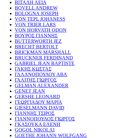
ΒΙΤΑΛΗ ΛΕΙΑ
BOVELL ANDREW
BOLOGNA JOSEPH
VON TEPL JOHANESS
VON TRIER LARS
VON HORVATH ODON
ΒΟΥΡΟΣ ΓΙΑΝΝΗΣ
BUTTERWORTH JEZ
BRECHT BERTOLT
BRICKMAN MARSHALL
BRUCKNER FERDINAND
GABRIEL JEAN BAPTISTE
ΓΑΚΗΣ ΚΩΣΤΑΣ
ΓΑΛΑΝΟΠΟΥΛΟΥ ΑΒΑ
ΓΑΛΙΤΗΣ ΓΙΩΡΓΟΣ
GELMAN ALEXANDER
GENET JEAN
GERSHE LEONARD
ΓΕΩΡΓΙΑΔΟΥ ΜΑΡΙΑ
GIESELMANN DAVID
ΓΙΑΝΝΗΣ ΤΣΙΡΟΣ
ΓΙΑΝΝΟΠΟΥΛΟΣ ΓΙΩΡΓΟΣ
ΓΚΑΣΟΥΚΑ ΕΛΕΝΗ
GOGOL NIKOLAI
GOETHE JOHANN WOLFGANG