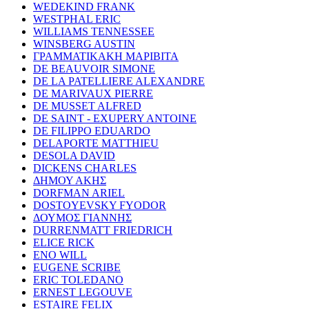
WEDEKIND FRANK
WESTPHAL ERIC
WILLIAMS TENNESSEE
WINSBERG AUSTIN
ΓΡΑΜΜΑΤΙΚΑΚΗ ΜΑΡΙΒΙΤΑ
DE BEAUVOIR SIMONE
DE LA PATELLIERE ALEXANDRE
DE MARIVAUX PIERRE
DE MUSSET ALFRED
DE SAINT - EXUPERY ANTOINE
DE FILIPPO EDUARDO
DELAPORTE MATTHIEU
DESOLA DAVID
DICKENS CHARLES
ΔΗΜΟΥ ΑΚΗΣ
DORFMAN ARIEL
DOSTOYEVSKY FYODOR
ΔΟΥΜΟΣ ΓΙΑΝΝΗΣ
DURRENMATT FRIEDRICH
ELICE RICK
ENO WILL
EUGENE SCRIBE
ERIC TOLEDANO
ERNEST LEGOUVE
ESTAIRE FELIX