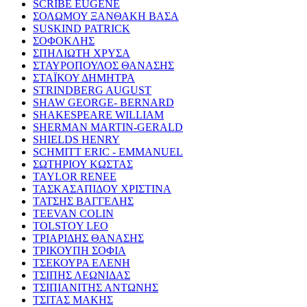
SCRIBE EUGENE
ΣΟΛΩΜΟΥ ΞΑΝΘΑΚΗ ΒΑΣΑ
SUSKIND PATRICK
ΣΟΦΟΚΛΗΣ
ΣΠΗΛΙΩΤΗ ΧΡΥΣΑ
ΣΤΑΥΡΟΠΟΥΛΟΣ ΘΑΝΑΣΗΣ
ΣΤΑΪΚΟΥ ΔΗΜΗΤΡΑ
STRINDBERG AUGUST
SHAW GEORGE- BERNARD
SHAKESPEARE WILLIAM
SHERMAN MARTIN-GERALD
SHIELDS HENRY
SCHMITT ERIC - EMMANUEL
ΣΩΤΗΡΙΟΥ ΚΩΣΤΑΣ
TAYLOR RENEE
ΤΑΣΚΑΣΑΠΙΔΟΥ ΧΡΙΣΤΙΝΑ
ΤΑΤΣΗΣ ΒΑΓΓΕΛΗΣ
TEEVAN COLIN
TOLSTOY LEO
ΤΡΙΑΡΙΔΗΣ ΘΑΝΑΣΗΣ
ΤΡΙΚΟΥΠΗ ΣΟΦΙΑ
ΤΣΕΚΟΥΡΑ ΕΛΕΝΗ
ΤΣΙΠΗΣ ΛΕΩΝΙΔΑΣ
ΤΣΙΠΙΑΝΙΤΗΣ ΑΝΤΩΝΗΣ
ΤΣΙΤΑΣ ΜΑΚΗΣ