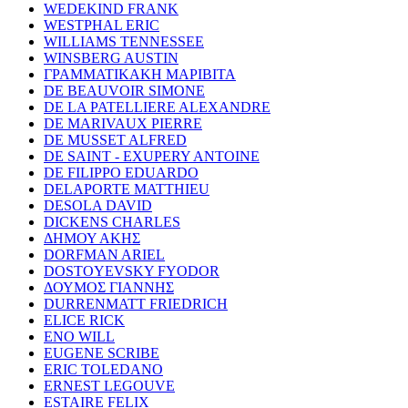
WEDEKIND FRANK
WESTPHAL ERIC
WILLIAMS TENNESSEE
WINSBERG AUSTIN
ΓΡΑΜΜΑΤΙΚΑΚΗ ΜΑΡΙΒΙΤΑ
DE BEAUVOIR SIMONE
DE LA PATELLIERE ALEXANDRE
DE MARIVAUX PIERRE
DE MUSSET ALFRED
DE SAINT - EXUPERY ANTOINE
DE FILIPPO EDUARDO
DELAPORTE MATTHIEU
DESOLA DAVID
DICKENS CHARLES
ΔΗΜΟΥ ΑΚΗΣ
DORFMAN ARIEL
DOSTOYEVSKY FYODOR
ΔΟΥΜΟΣ ΓΙΑΝΝΗΣ
DURRENMATT FRIEDRICH
ELICE RICK
ENO WILL
EUGENE SCRIBE
ERIC TOLEDANO
ERNEST LEGOUVE
ESTAIRE FELIX