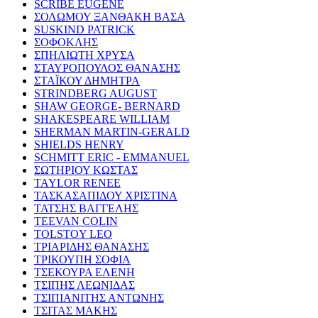
SCRIBE EUGENE
ΣΟΛΩΜΟΥ ΞΑΝΘΑΚΗ ΒΑΣΑ
SUSKIND PATRICK
ΣΟΦΟΚΛΗΣ
ΣΠΗΛΙΩΤΗ ΧΡΥΣΑ
ΣΤΑΥΡΟΠΟΥΛΟΣ ΘΑΝΑΣΗΣ
ΣΤΑΪΚΟΥ ΔΗΜΗΤΡΑ
STRINDBERG AUGUST
SHAW GEORGE- BERNARD
SHAKESPEARE WILLIAM
SHERMAN MARTIN-GERALD
SHIELDS HENRY
SCHMITT ERIC - EMMANUEL
ΣΩΤΗΡΙΟΥ ΚΩΣΤΑΣ
TAYLOR RENEE
ΤΑΣΚΑΣΑΠΙΔΟΥ ΧΡΙΣΤΙΝΑ
ΤΑΤΣΗΣ ΒΑΓΓΕΛΗΣ
TEEVAN COLIN
TOLSTOY LEO
ΤΡΙΑΡΙΔΗΣ ΘΑΝΑΣΗΣ
ΤΡΙΚΟΥΠΗ ΣΟΦΙΑ
ΤΣΕΚΟΥΡΑ ΕΛΕΝΗ
ΤΣΙΠΗΣ ΛΕΩΝΙΔΑΣ
ΤΣΙΠΙΑΝΙΤΗΣ ΑΝΤΩΝΗΣ
ΤΣΙΤΑΣ ΜΑΚΗΣ