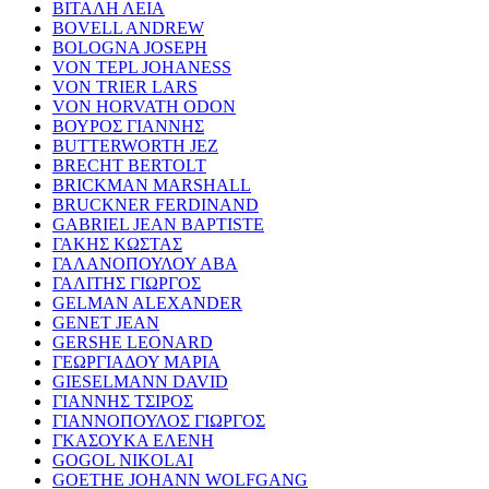
ΒΙΤΑΛΗ ΛΕΙΑ
BOVELL ANDREW
BOLOGNA JOSEPH
VON TEPL JOHANESS
VON TRIER LARS
VON HORVATH ODON
ΒΟΥΡΟΣ ΓΙΑΝΝΗΣ
BUTTERWORTH JEZ
BRECHT BERTOLT
BRICKMAN MARSHALL
BRUCKNER FERDINAND
GABRIEL JEAN BAPTISTE
ΓΑΚΗΣ ΚΩΣΤΑΣ
ΓΑΛΑΝΟΠΟΥΛΟΥ ΑΒΑ
ΓΑΛΙΤΗΣ ΓΙΩΡΓΟΣ
GELMAN ALEXANDER
GENET JEAN
GERSHE LEONARD
ΓΕΩΡΓΙΑΔΟΥ ΜΑΡΙΑ
GIESELMANN DAVID
ΓΙΑΝΝΗΣ ΤΣΙΡΟΣ
ΓΙΑΝΝΟΠΟΥΛΟΣ ΓΙΩΡΓΟΣ
ΓΚΑΣΟΥΚΑ ΕΛΕΝΗ
GOGOL NIKOLAI
GOETHE JOHANN WOLFGANG