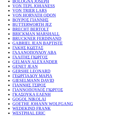
BOLOGNA JOSEPH
VON TEPL JOHANESS
VON TRIER LARS
VON HORVATH ODON
ΒΟΥΡΟΣ ΓΙΑΝΝΗΣ
BUTTERWORTH JEZ
BRECHT BERTOLT
BRICKMAN MARSHALL
BRUCKNER FERDINAND
GABRIEL JEAN BAPTISTE
ΓΑΚΗΣ ΚΩΣΤΑΣ
ΓΑΛΑΝΟΠΟΥΛΟΥ ΑΒΑ
ΓΑΛΙΤΗΣ ΓΙΩΡΓΟΣ
GELMAN ALEXANDER
GENET JEAN
GERSHE LEONARD
ΓΕΩΡΓΙΑΔΟΥ ΜΑΡΙΑ
GIESELMANN DAVID
ΓΙΑΝΝΗΣ ΤΣΙΡΟΣ
ΓΙΑΝΝΟΠΟΥΛΟΣ ΓΙΩΡΓΟΣ
ΓΚΑΣΟΥΚΑ ΕΛΕΝΗ
GOGOL NIKOLAI
GOETHE JOHANN WOLFGANG
WEDEKIND FRANK
WESTPHAL ERIC