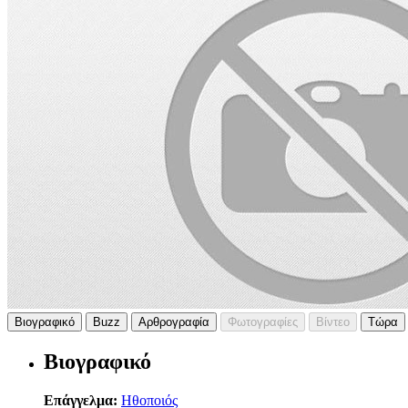
Βιογραφικό
Buzz
Αρθρογραφία
Φωτογραφίες
Βίντεο
Τώρα
Βιογραφικό
Επάγγελμα:
Ηθοποιός