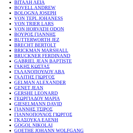
ΒΙΤΑΛΗ ΛΕΙΑ
BOVELL ANDREW
BOLOGNA JOSEPH
VON TEPL JOHANESS
VON TRIER LARS
VON HORVATH ODON
ΒΟΥΡΟΣ ΓΙΑΝΝΗΣ
BUTTERWORTH JEZ
BRECHT BERTOLT
BRICKMAN MARSHALL
BRUCKNER FERDINAND
GABRIEL JEAN BAPTISTE
ΓΑΚΗΣ ΚΩΣΤΑΣ
ΓΑΛΑΝΟΠΟΥΛΟΥ ΑΒΑ
ΓΑΛΙΤΗΣ ΓΙΩΡΓΟΣ
GELMAN ALEXANDER
GENET JEAN
GERSHE LEONARD
ΓΕΩΡΓΙΑΔΟΥ ΜΑΡΙΑ
GIESELMANN DAVID
ΓΙΑΝΝΗΣ ΤΣΙΡΟΣ
ΓΙΑΝΝΟΠΟΥΛΟΣ ΓΙΩΡΓΟΣ
ΓΚΑΣΟΥΚΑ ΕΛΕΝΗ
GOGOL NIKOLAI
GOETHE JOHANN WOLFGANG