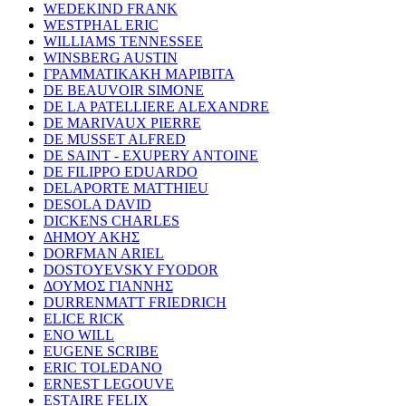
WEDEKIND FRANK
WESTPHAL ERIC
WILLIAMS TENNESSEE
WINSBERG AUSTIN
ΓΡΑΜΜΑΤΙΚΑΚΗ ΜΑΡΙΒΙΤΑ
DE BEAUVOIR SIMONE
DE LA PATELLIERE ALEXANDRE
DE MARIVAUX PIERRE
DE MUSSET ALFRED
DE SAINT - EXUPERY ANTOINE
DE FILIPPO EDUARDO
DELAPORTE MATTHIEU
DESOLA DAVID
DICKENS CHARLES
ΔΗΜΟΥ ΑΚΗΣ
DORFMAN ARIEL
DOSTOYEVSKY FYODOR
ΔΟΥΜΟΣ ΓΙΑΝΝΗΣ
DURRENMATT FRIEDRICH
ELICE RICK
ENO WILL
EUGENE SCRIBE
ERIC TOLEDANO
ERNEST LEGOUVE
ESTAIRE FELIX