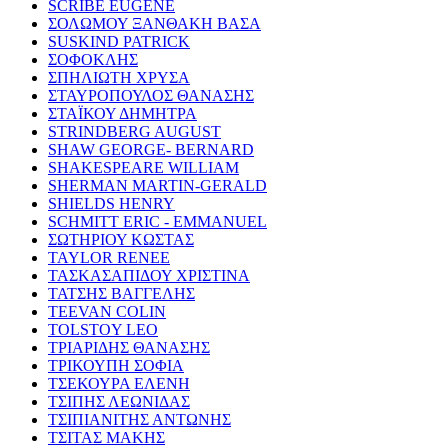
SCRIBE EUGENE
ΣΟΛΩΜΟΥ ΞΑΝΘΑΚΗ ΒΑΣΑ
SUSKIND PATRICK
ΣΟΦΟΚΛΗΣ
ΣΠΗΛΙΩΤΗ ΧΡΥΣΑ
ΣΤΑΥΡΟΠΟΥΛΟΣ ΘΑΝΑΣΗΣ
ΣΤΑΪΚΟΥ ΔΗΜΗΤΡΑ
STRINDBERG AUGUST
SHAW GEORGE- BERNARD
SHAKESPEARE WILLIAM
SHERMAN MARTIN-GERALD
SHIELDS HENRY
SCHMITT ERIC - EMMANUEL
ΣΩΤΗΡΙΟΥ ΚΩΣΤΑΣ
TAYLOR RENEE
ΤΑΣΚΑΣΑΠΙΔΟΥ ΧΡΙΣΤΙΝΑ
ΤΑΤΣΗΣ ΒΑΓΓΕΛΗΣ
TEEVAN COLIN
TOLSTOY LEO
ΤΡΙΑΡΙΔΗΣ ΘΑΝΑΣΗΣ
ΤΡΙΚΟΥΠΗ ΣΟΦΙΑ
ΤΣΕΚΟΥΡΑ ΕΛΕΝΗ
ΤΣΙΠΗΣ ΛΕΩΝΙΔΑΣ
ΤΣΙΠΙΑΝΙΤΗΣ ΑΝΤΩΝΗΣ
ΤΣΙΤΑΣ ΜΑΚΗΣ