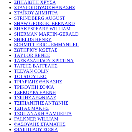
ΣΠΗΛΙΩΤΗ ΧΡΥΣΑ
ΣΤΑΥΡΟΠΟΥΛΟΣ ΘΑΝΑΣΗΣ
ΣΤΑΪΚΟΥ ΔΗΜΗΤΡΑ
STRINDBERG AUGUST
SHAW GEORGE- BERNARD
SHAKESPEARE WILLIAM
SHERMAN MARTIN-GERALD
SHIELDS HENRY
SCHMITT ERIC - EMMANUEL
ΣΩΤΗΡΙΟΥ ΚΩΣΤΑΣ
TAYLOR RENEE
ΤΑΣΚΑΣΑΠΙΔΟΥ ΧΡΙΣΤΙΝΑ
ΤΑΤΣΗΣ ΒΑΓΓΕΛΗΣ
TEEVAN COLIN
TOLSTOY LEO
ΤΡΙΑΡΙΔΗΣ ΘΑΝΑΣΗΣ
ΤΡΙΚΟΥΠΗ ΣΟΦΙΑ
ΤΣΕΚΟΥΡΑ ΕΛΕΝΗ
ΤΣΙΠΗΣ ΛΕΩΝΙΔΑΣ
ΤΣΙΠΙΑΝΙΤΗΣ ΑΝΤΩΝΗΣ
ΤΣΙΤΑΣ ΜΑΚΗΣ
ΤΣΟΠΑΝΑΚΗ ΑΛΜΠΕΡΤΑ
FALKNER WILLIAM
ΦΑΣΟΥΛΗΣ ΣΤΑΜΑΤΗΣ
ΦΙΛΙΠΠΙΔΟΥ ΣΟΦΙΑ