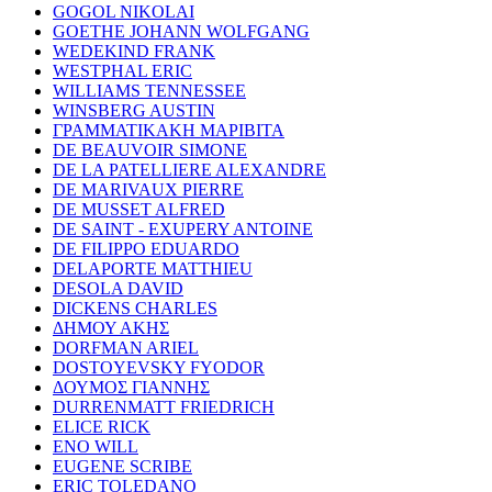
GOGOL NIKOLAI
GOETHE JOHANN WOLFGANG
WEDEKIND FRANK
WESTPHAL ERIC
WILLIAMS TENNESSEE
WINSBERG AUSTIN
ΓΡΑΜΜΑΤΙΚΑΚΗ ΜΑΡΙΒΙΤΑ
DE BEAUVOIR SIMONE
DE LA PATELLIERE ALEXANDRE
DE MARIVAUX PIERRE
DE MUSSET ALFRED
DE SAINT - EXUPERY ANTOINE
DE FILIPPO EDUARDO
DELAPORTE MATTHIEU
DESOLA DAVID
DICKENS CHARLES
ΔΗΜΟΥ ΑΚΗΣ
DORFMAN ARIEL
DOSTOYEVSKY FYODOR
ΔΟΥΜΟΣ ΓΙΑΝΝΗΣ
DURRENMATT FRIEDRICH
ELICE RICK
ENO WILL
EUGENE SCRIBE
ERIC TOLEDANO