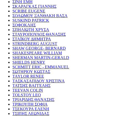
ΣΙΝΗ ΕΜΗ
ΣΚΑΡΑΓΚΑΣ ΓΙΑΝΝΗΣ
SCRIBE EUGENE
ΣΟΛΩΜΟΥ ΞΑΝΘΑΚΗ ΒΑΣΑ
SUSKIND PATRICK
ΣΟΦΟΚΛΗΣ
ΣΠΗΛΙΩΤΗ ΧΡΥΣΑ
ΣΤΑΥΡΟΠΟΥΛΟΣ ΘΑΝΑΣΗΣ
ΣΤΑΪΚΟΥ ΔΗΜΗΤΡΑ
STRINDBERG AUGUST
SHAW GEORGE- BERNARD
SHAKESPEARE WILLIAM
SHERMAN MARTIN-GERALD
SHIELDS HENRY
SCHMITT ERIC - EMMANUEL
ΣΩΤΗΡΙΟΥ ΚΩΣΤΑΣ
TAYLOR RENEE
ΤΑΣΚΑΣΑΠΙΔΟΥ ΧΡΙΣΤΙΝΑ
ΤΑΤΣΗΣ ΒΑΓΓΕΛΗΣ
TEEVAN COLIN
TOLSTOY LEO
ΤΡΙΑΡΙΔΗΣ ΘΑΝΑΣΗΣ
ΤΡΙΚΟΥΠΗ ΣΟΦΙΑ
ΤΣΕΚΟΥΡΑ ΕΛΕΝΗ
ΤΣΙΠΗΣ ΛΕΩΝΙΔΑΣ