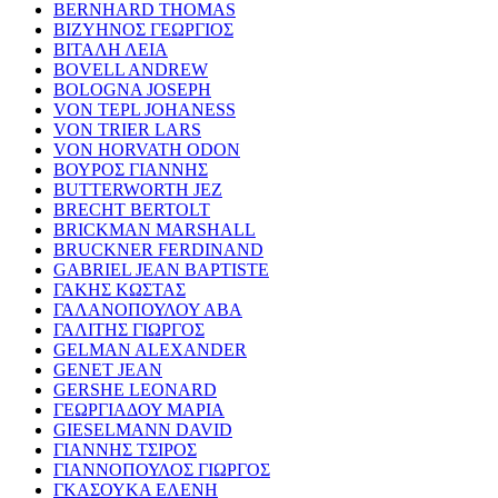
BERNHARD THOMAS
ΒΙΖΥΗΝΟΣ ΓΕΩΡΓΙΟΣ
ΒΙΤΑΛΗ ΛΕΙΑ
BOVELL ANDREW
BOLOGNA JOSEPH
VON TEPL JOHANESS
VON TRIER LARS
VON HORVATH ODON
ΒΟΥΡΟΣ ΓΙΑΝΝΗΣ
BUTTERWORTH JEZ
BRECHT BERTOLT
BRICKMAN MARSHALL
BRUCKNER FERDINAND
GABRIEL JEAN BAPTISTE
ΓΑΚΗΣ ΚΩΣΤΑΣ
ΓΑΛΑΝΟΠΟΥΛΟΥ ΑΒΑ
ΓΑΛΙΤΗΣ ΓΙΩΡΓΟΣ
GELMAN ALEXANDER
GENET JEAN
GERSHE LEONARD
ΓΕΩΡΓΙΑΔΟΥ ΜΑΡΙΑ
GIESELMANN DAVID
ΓΙΑΝΝΗΣ ΤΣΙΡΟΣ
ΓΙΑΝΝΟΠΟΥΛΟΣ ΓΙΩΡΓΟΣ
ΓΚΑΣΟΥΚΑ ΕΛΕΝΗ