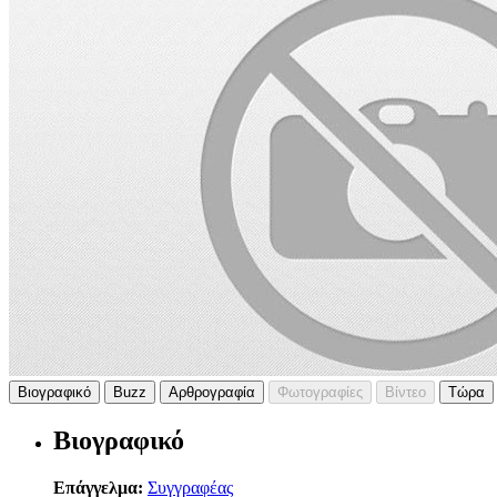
Βιογραφικό
Buzz
Αρθρογραφία
Φωτογραφίες
Βίντεο
Τώρα
Βιογραφικό
Επάγγελμα:
Συγγραφέας