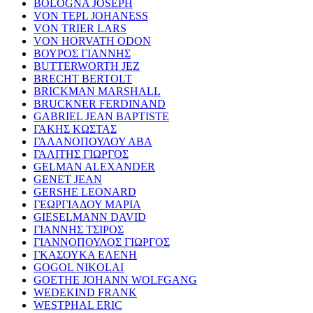
BOLOGNA JOSEPH
VON TEPL JOHANESS
VON TRIER LARS
VON HORVATH ODON
ΒΟΥΡΟΣ ΓΙΑΝΝΗΣ
BUTTERWORTH JEZ
BRECHT BERTOLT
BRICKMAN MARSHALL
BRUCKNER FERDINAND
GABRIEL JEAN BAPTISTE
ΓΑΚΗΣ ΚΩΣΤΑΣ
ΓΑΛΑΝΟΠΟΥΛΟΥ ΑΒΑ
ΓΑΛΙΤΗΣ ΓΙΩΡΓΟΣ
GELMAN ALEXANDER
GENET JEAN
GERSHE LEONARD
ΓΕΩΡΓΙΑΔΟΥ ΜΑΡΙΑ
GIESELMANN DAVID
ΓΙΑΝΝΗΣ ΤΣΙΡΟΣ
ΓΙΑΝΝΟΠΟΥΛΟΣ ΓΙΩΡΓΟΣ
ΓΚΑΣΟΥΚΑ ΕΛΕΝΗ
GOGOL NIKOLAI
GOETHE JOHANN WOLFGANG
WEDEKIND FRANK
WESTPHAL ERIC