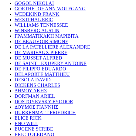
GOGOL NIKOLAI
GOETHE JOHANN WOLFGANG
WEDEKIND FRANK
WESTPHAL ERIC
WILLIAMS TENNESSEE
WINSBERG AUSTIN
ΓΡΑΜΜΑΤΙΚΑΚΗ ΜΑΡΙΒΙΤΑ
DE BEAUVOIR SIMONE
DE LA PATELLIERE ALEXANDRE
DE MARIVAUX PIERRE
DE MUSSET ALFRED
DE SAINT - EXUPERY ANTOINE
DE FILIPPO EDUARDO
DELAPORTE MATTHIEU
DESOLA DAVID
DICKENS CHARLES
ΔΗΜΟΥ ΑΚΗΣ
DORFMAN ARIEL
DOSTOYEVSKY FYODOR
ΔΟΥΜΟΣ ΓΙΑΝΝΗΣ
DURRENMATT FRIEDRICH
ELICE RICK
ENO WILL
EUGENE SCRIBE
ERIC TOLEDANO