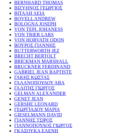
BERNHARD THOMAS
ΒΙΖΥΗΝΟΣ ΓΕΩΡΓΙΟΣ
ΒΙΤΑΛΗ ΛΕΙΑ
BOVELL ANDREW
BOLOGNA JOSEPH
VON TEPL JOHANESS
VON TRIER LARS
VON HORVATH ODON
ΒΟΥΡΟΣ ΓΙΑΝΝΗΣ
BUTTERWORTH JEZ
BRECHT BERTOLT
BRICKMAN MARSHALL
BRUCKNER FERDINAND
GABRIEL JEAN BAPTISTE
ΓΑΚΗΣ ΚΩΣΤΑΣ
ΓΑΛΑΝΟΠΟΥΛΟΥ ΑΒΑ
ΓΑΛΙΤΗΣ ΓΙΩΡΓΟΣ
GELMAN ALEXANDER
GENET JEAN
GERSHE LEONARD
ΓΕΩΡΓΙΑΔΟΥ ΜΑΡΙΑ
GIESELMANN DAVID
ΓΙΑΝΝΗΣ ΤΣΙΡΟΣ
ΓΙΑΝΝΟΠΟΥΛΟΣ ΓΙΩΡΓΟΣ
ΓΚΑΣΟΥΚΑ ΕΛΕΝΗ