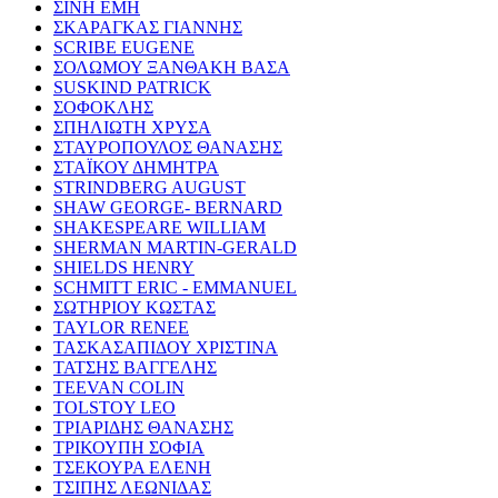
ΣΙΝΗ ΕΜΗ
ΣΚΑΡΑΓΚΑΣ ΓΙΑΝΝΗΣ
SCRIBE EUGENE
ΣΟΛΩΜΟΥ ΞΑΝΘΑΚΗ ΒΑΣΑ
SUSKIND PATRICK
ΣΟΦΟΚΛΗΣ
ΣΠΗΛΙΩΤΗ ΧΡΥΣΑ
ΣΤΑΥΡΟΠΟΥΛΟΣ ΘΑΝΑΣΗΣ
ΣΤΑΪΚΟΥ ΔΗΜΗΤΡΑ
STRINDBERG AUGUST
SHAW GEORGE- BERNARD
SHAKESPEARE WILLIAM
SHERMAN MARTIN-GERALD
SHIELDS HENRY
SCHMITT ERIC - EMMANUEL
ΣΩΤΗΡΙΟΥ ΚΩΣΤΑΣ
TAYLOR RENEE
ΤΑΣΚΑΣΑΠΙΔΟΥ ΧΡΙΣΤΙΝΑ
ΤΑΤΣΗΣ ΒΑΓΓΕΛΗΣ
TEEVAN COLIN
TOLSTOY LEO
ΤΡΙΑΡΙΔΗΣ ΘΑΝΑΣΗΣ
ΤΡΙΚΟΥΠΗ ΣΟΦΙΑ
ΤΣΕΚΟΥΡΑ ΕΛΕΝΗ
ΤΣΙΠΗΣ ΛΕΩΝΙΔΑΣ