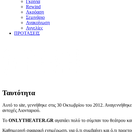
Γκρίνια
Rewind
Ακρόαση
Σεμινάριο
Ανακοίνωση
Αγγελίες
ΠΡΟΤΑΣΕΙΣ
Ταυτότητα
Αυτό το site, γεννήθηκε στις 30 Οκτωβρίου του 2012. Αναγεννήθηκε
αντοχές Λιονταριού.
Το
ONLYTHEATER.GR
αγαπάει πολύ το σύμπαν του θεάτρου και
Καθημερινή σφαιρική ενημέρωση, για ό,τι συμβαίνει και ό,τι προε