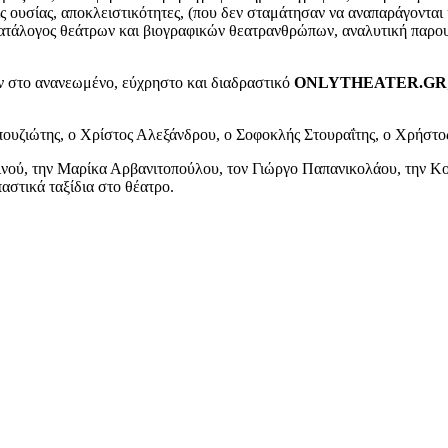
ς ουσίας, αποκλειστικότητες, (που δεν σταμάτησαν να αναπαράγονται
κατάλογος θεάτρων και βιογραφικών θεατρανθρώπων, αναλυτική παρο
ν στο ανανεωμένο, εύχρηστο και διαδραστικό
ONLYTHEATER.GR
 Μπουζιώτης, ο Χρίστος Αλεξάνδρου, o Σοφοκλής Στουραΐτης, ο Χρήστ
νού, την Μαρίκα Αρβανιτοπούλου, τον Γιώργο Παπανικολάου, την Κορ
αστικά ταξίδια στο θέατρο.