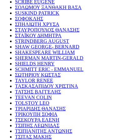
SCRIBE EUGENE
ΣΟΛΩΜΟΥ ΞΑΝΘΑΚΗ ΒΑΣΑ
SUSKIND PATRICK
ΣΟΦΟΚΛΗΣ
ΣΠΗΛΙΩΤΗ ΧΡΥΣΑ
ΣΤΑΥΡΟΠΟΥΛΟΣ ΘΑΝΑΣΗΣ
ΣΤΑΪΚΟΥ ΔΗΜΗΤΡΑ
STRINDBERG AUGUST
SHAW GEORGE- BERNARD
SHAKESPEARE WILLIAM
SHERMAN MARTIN-GERALD
SHIELDS HENRY
SCHMITT ERIC - EMMANUEL
ΣΩΤΗΡΙΟΥ ΚΩΣΤΑΣ
TAYLOR RENEE
ΤΑΣΚΑΣΑΠΙΔΟΥ ΧΡΙΣΤΙΝΑ
ΤΑΤΣΗΣ ΒΑΓΓΕΛΗΣ
TEEVAN COLIN
TOLSTOY LEO
ΤΡΙΑΡΙΔΗΣ ΘΑΝΑΣΗΣ
ΤΡΙΚΟΥΠΗ ΣΟΦΙΑ
ΤΣΕΚΟΥΡΑ ΕΛΕΝΗ
ΤΣΙΠΗΣ ΛΕΩΝΙΔΑΣ
ΤΣΙΠΙΑΝΙΤΗΣ ΑΝΤΩΝΗΣ
ΤΣΙΤΑΣ ΜΑΚΗΣ