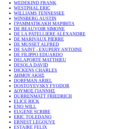
WEDEKIND FRANK
WESTPHAL ERIC
WILLIAMS TENNESSEE
WINSBERG AUSTIN
ΓΡΑΜΜΑΤΙΚΑΚΗ ΜΑΡΙΒΙΤΑ
DE BEAUVOIR SIMONE
DE LA PATELLIERE ALEXANDRE
DE MARIVAUX PIERRE
DE MUSSET ALFRED
DE SAINT - EXUPERY ANTOINE
DE FILIPPO EDUARDO
DELAPORTE MATTHIEU
DESOLA DAVID
DICKENS CHARLES
ΔΗΜΟΥ ΑΚΗΣ
DORFMAN ARIEL
DOSTOYEVSKY FYODOR
ΔΟΥΜΟΣ ΓΙΑΝΝΗΣ
DURRENMATT FRIEDRICH
ELICE RICK
ENO WILL
EUGENE SCRIBE
ERIC TOLEDANO
ERNEST LEGOUVE
ESTAIRE FELIX