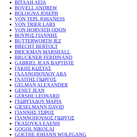
ΒΙΤΑΛΗ ΛΕΙΑ
BOVELL ANDREW
BOLOGNA JOSEPH
VON TEPL JOHANESS
VON TRIER LARS
VON HORVATH ODON
ΒΟΥΡΟΣ ΓΙΑΝΝΗΣ
BUTTERWORTH JEZ
BRECHT BERTOLT
BRICKMAN MARSHALL
BRUCKNER FERDINAND
GABRIEL JEAN BAPTISTE
ΓΑΚΗΣ ΚΩΣΤΑΣ
ΓΑΛΑΝΟΠΟΥΛΟΥ ΑΒΑ
ΓΑΛΙΤΗΣ ΓΙΩΡΓΟΣ
GELMAN ALEXANDER
GENET JEAN
GERSHE LEONARD
ΓΕΩΡΓΙΑΔΟΥ ΜΑΡΙΑ
GIESELMANN DAVID
ΓΙΑΝΝΗΣ ΤΣΙΡΟΣ
ΓΙΑΝΝΟΠΟΥΛΟΣ ΓΙΩΡΓΟΣ
ΓΚΑΣΟΥΚΑ ΕΛΕΝΗ
GOGOL NIKOLAI
GOETHE JOHANN WOLFGANG