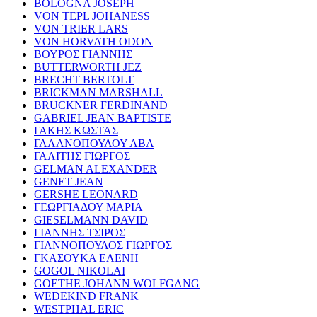
BOLOGNA JOSEPH
VON TEPL JOHANESS
VON TRIER LARS
VON HORVATH ODON
ΒΟΥΡΟΣ ΓΙΑΝΝΗΣ
BUTTERWORTH JEZ
BRECHT BERTOLT
BRICKMAN MARSHALL
BRUCKNER FERDINAND
GABRIEL JEAN BAPTISTE
ΓΑΚΗΣ ΚΩΣΤΑΣ
ΓΑΛΑΝΟΠΟΥΛΟΥ ΑΒΑ
ΓΑΛΙΤΗΣ ΓΙΩΡΓΟΣ
GELMAN ALEXANDER
GENET JEAN
GERSHE LEONARD
ΓΕΩΡΓΙΑΔΟΥ ΜΑΡΙΑ
GIESELMANN DAVID
ΓΙΑΝΝΗΣ ΤΣΙΡΟΣ
ΓΙΑΝΝΟΠΟΥΛΟΣ ΓΙΩΡΓΟΣ
ΓΚΑΣΟΥΚΑ ΕΛΕΝΗ
GOGOL NIKOLAI
GOETHE JOHANN WOLFGANG
WEDEKIND FRANK
WESTPHAL ERIC