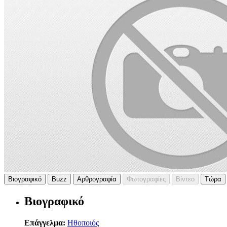
Βιογραφικό
Buzz
Αρθρογραφία
Φωτογραφίες
Βίντεο
Τώρα
Βιογραφικό
Επάγγελμα:
Ηθοποιός