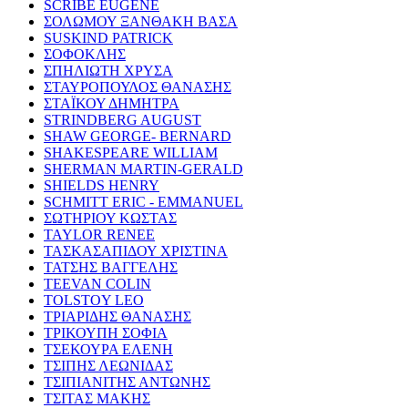
SCRIBE EUGENE
ΣΟΛΩΜΟΥ ΞΑΝΘΑΚΗ ΒΑΣΑ
SUSKIND PATRICK
ΣΟΦΟΚΛΗΣ
ΣΠΗΛΙΩΤΗ ΧΡΥΣΑ
ΣΤΑΥΡΟΠΟΥΛΟΣ ΘΑΝΑΣΗΣ
ΣΤΑΪΚΟΥ ΔΗΜΗΤΡΑ
STRINDBERG AUGUST
SHAW GEORGE- BERNARD
SHAKESPEARE WILLIAM
SHERMAN MARTIN-GERALD
SHIELDS HENRY
SCHMITT ERIC - EMMANUEL
ΣΩΤΗΡΙΟΥ ΚΩΣΤΑΣ
TAYLOR RENEE
ΤΑΣΚΑΣΑΠΙΔΟΥ ΧΡΙΣΤΙΝΑ
ΤΑΤΣΗΣ ΒΑΓΓΕΛΗΣ
TEEVAN COLIN
TOLSTOY LEO
ΤΡΙΑΡΙΔΗΣ ΘΑΝΑΣΗΣ
ΤΡΙΚΟΥΠΗ ΣΟΦΙΑ
ΤΣΕΚΟΥΡΑ ΕΛΕΝΗ
ΤΣΙΠΗΣ ΛΕΩΝΙΔΑΣ
ΤΣΙΠΙΑΝΙΤΗΣ ΑΝΤΩΝΗΣ
ΤΣΙΤΑΣ ΜΑΚΗΣ