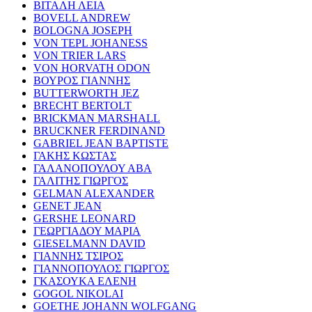
ΒΙΤΑΛΗ ΛΕΙΑ
BOVELL ANDREW
BOLOGNA JOSEPH
VON TEPL JOHANESS
VON TRIER LARS
VON HORVATH ODON
ΒΟΥΡΟΣ ΓΙΑΝΝΗΣ
BUTTERWORTH JEZ
BRECHT BERTOLT
BRICKMAN MARSHALL
BRUCKNER FERDINAND
GABRIEL JEAN BAPTISTE
ΓΑΚΗΣ ΚΩΣΤΑΣ
ΓΑΛΑΝΟΠΟΥΛΟΥ ΑΒΑ
ΓΑΛΙΤΗΣ ΓΙΩΡΓΟΣ
GELMAN ALEXANDER
GENET JEAN
GERSHE LEONARD
ΓΕΩΡΓΙΑΔΟΥ ΜΑΡΙΑ
GIESELMANN DAVID
ΓΙΑΝΝΗΣ ΤΣΙΡΟΣ
ΓΙΑΝΝΟΠΟΥΛΟΣ ΓΙΩΡΓΟΣ
ΓΚΑΣΟΥΚΑ ΕΛΕΝΗ
GOGOL NIKOLAI
GOETHE JOHANN WOLFGANG