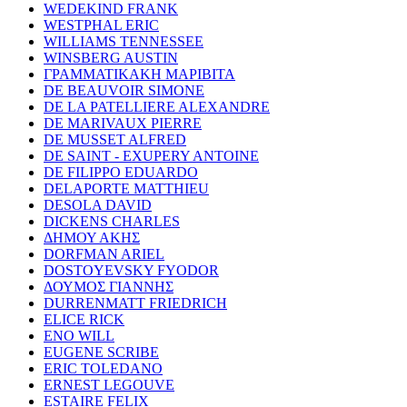
WEDEKIND FRANK
WESTPHAL ERIC
WILLIAMS TENNESSEE
WINSBERG AUSTIN
ΓΡΑΜΜΑΤΙΚΑΚΗ ΜΑΡΙΒΙΤΑ
DE BEAUVOIR SIMONE
DE LA PATELLIERE ALEXANDRE
DE MARIVAUX PIERRE
DE MUSSET ALFRED
DE SAINT - EXUPERY ANTOINE
DE FILIPPO EDUARDO
DELAPORTE MATTHIEU
DESOLA DAVID
DICKENS CHARLES
ΔΗΜΟΥ ΑΚΗΣ
DORFMAN ARIEL
DOSTOYEVSKY FYODOR
ΔΟΥΜΟΣ ΓΙΑΝΝΗΣ
DURRENMATT FRIEDRICH
ELICE RICK
ENO WILL
EUGENE SCRIBE
ERIC TOLEDANO
ERNEST LEGOUVE
ESTAIRE FELIX