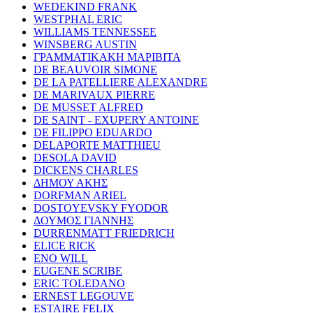
WEDEKIND FRANK
WESTPHAL ERIC
WILLIAMS TENNESSEE
WINSBERG AUSTIN
ΓΡΑΜΜΑΤΙΚΑΚΗ ΜΑΡΙΒΙΤΑ
DE BEAUVOIR SIMONE
DE LA PATELLIERE ALEXANDRE
DE MARIVAUX PIERRE
DE MUSSET ALFRED
DE SAINT - EXUPERY ANTOINE
DE FILIPPO EDUARDO
DELAPORTE MATTHIEU
DESOLA DAVID
DICKENS CHARLES
ΔΗΜΟΥ ΑΚΗΣ
DORFMAN ARIEL
DOSTOYEVSKY FYODOR
ΔΟΥΜΟΣ ΓΙΑΝΝΗΣ
DURRENMATT FRIEDRICH
ELICE RICK
ENO WILL
EUGENE SCRIBE
ERIC TOLEDANO
ERNEST LEGOUVE
ESTAIRE FELIX