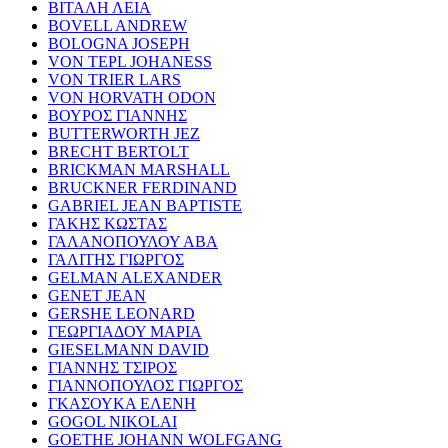
ΒΙΤΑΛΗ ΛΕΙΑ
BOVELL ANDREW
BOLOGNA JOSEPH
VON TEPL JOHANESS
VON TRIER LARS
VON HORVATH ODON
ΒΟΥΡΟΣ ΓΙΑΝΝΗΣ
BUTTERWORTH JEZ
BRECHT BERTOLT
BRICKMAN MARSHALL
BRUCKNER FERDINAND
GABRIEL JEAN BAPTISTE
ΓΑΚΗΣ ΚΩΣΤΑΣ
ΓΑΛΑΝΟΠΟΥΛΟΥ ΑΒΑ
ΓΑΛΙΤΗΣ ΓΙΩΡΓΟΣ
GELMAN ALEXANDER
GENET JEAN
GERSHE LEONARD
ΓΕΩΡΓΙΑΔΟΥ ΜΑΡΙΑ
GIESELMANN DAVID
ΓΙΑΝΝΗΣ ΤΣΙΡΟΣ
ΓΙΑΝΝΟΠΟΥΛΟΣ ΓΙΩΡΓΟΣ
ΓΚΑΣΟΥΚΑ ΕΛΕΝΗ
GOGOL NIKOLAI
GOETHE JOHANN WOLFGANG