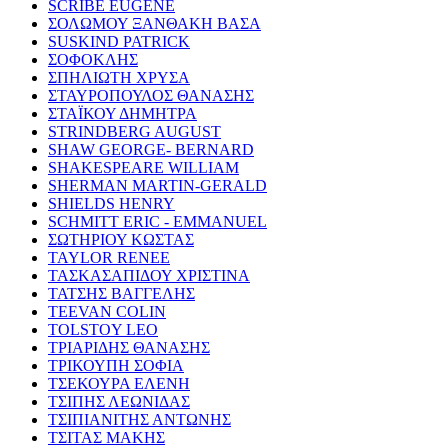
SCRIBE EUGENE
ΣΟΛΩΜΟΥ ΞΑΝΘΑΚΗ ΒΑΣΑ
SUSKIND PATRICK
ΣΟΦΟΚΛΗΣ
ΣΠΗΛΙΩΤΗ ΧΡΥΣΑ
ΣΤΑΥΡΟΠΟΥΛΟΣ ΘΑΝΑΣΗΣ
ΣΤΑΪΚΟΥ ΔΗΜΗΤΡΑ
STRINDBERG AUGUST
SHAW GEORGE- BERNARD
SHAKESPEARE WILLIAM
SHERMAN MARTIN-GERALD
SHIELDS HENRY
SCHMITT ERIC - EMMANUEL
ΣΩΤΗΡΙΟΥ ΚΩΣΤΑΣ
TAYLOR RENEE
ΤΑΣΚΑΣΑΠΙΔΟΥ ΧΡΙΣΤΙΝΑ
ΤΑΤΣΗΣ ΒΑΓΓΕΛΗΣ
TEEVAN COLIN
TOLSTOY LEO
ΤΡΙΑΡΙΔΗΣ ΘΑΝΑΣΗΣ
ΤΡΙΚΟΥΠΗ ΣΟΦΙΑ
ΤΣΕΚΟΥΡΑ ΕΛΕΝΗ
ΤΣΙΠΗΣ ΛΕΩΝΙΔΑΣ
ΤΣΙΠΙΑΝΙΤΗΣ ΑΝΤΩΝΗΣ
ΤΣΙΤΑΣ ΜΑΚΗΣ