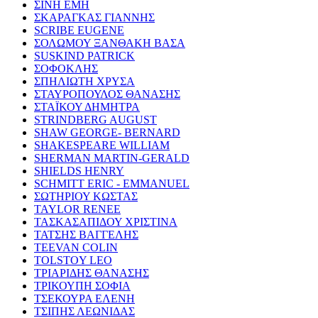
ΣΙΝΗ ΕΜΗ
ΣΚΑΡΑΓΚΑΣ ΓΙΑΝΝΗΣ
SCRIBE EUGENE
ΣΟΛΩΜΟΥ ΞΑΝΘΑΚΗ ΒΑΣΑ
SUSKIND PATRICK
ΣΟΦΟΚΛΗΣ
ΣΠΗΛΙΩΤΗ ΧΡΥΣΑ
ΣΤΑΥΡΟΠΟΥΛΟΣ ΘΑΝΑΣΗΣ
ΣΤΑΪΚΟΥ ΔΗΜΗΤΡΑ
STRINDBERG AUGUST
SHAW GEORGE- BERNARD
SHAKESPEARE WILLIAM
SHERMAN MARTIN-GERALD
SHIELDS HENRY
SCHMITT ERIC - EMMANUEL
ΣΩΤΗΡΙΟΥ ΚΩΣΤΑΣ
TAYLOR RENEE
ΤΑΣΚΑΣΑΠΙΔΟΥ ΧΡΙΣΤΙΝΑ
ΤΑΤΣΗΣ ΒΑΓΓΕΛΗΣ
TEEVAN COLIN
TOLSTOY LEO
ΤΡΙΑΡΙΔΗΣ ΘΑΝΑΣΗΣ
ΤΡΙΚΟΥΠΗ ΣΟΦΙΑ
ΤΣΕΚΟΥΡΑ ΕΛΕΝΗ
ΤΣΙΠΗΣ ΛΕΩΝΙΔΑΣ