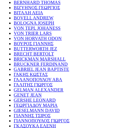
BERNHARD THOMAS
ΒΙΖΥΗΝΟΣ ΓΕΩΡΓΙΟΣ
ΒΙΤΑΛΗ ΛΕΙΑ
BOVELL ANDREW
BOLOGNA JOSEPH
VON TEPL JOHANESS
VON TRIER LARS
VON HORVATH ODON
ΒΟΥΡΟΣ ΓΙΑΝΝΗΣ
BUTTERWORTH JEZ
BRECHT BERTOLT
BRICKMAN MARSHALL
BRUCKNER FERDINAND
GABRIEL JEAN BAPTISTE
ΓΑΚΗΣ ΚΩΣΤΑΣ
ΓΑΛΑΝΟΠΟΥΛΟΥ ΑΒΑ
ΓΑΛΙΤΗΣ ΓΙΩΡΓΟΣ
GELMAN ALEXANDER
GENET JEAN
GERSHE LEONARD
ΓΕΩΡΓΙΑΔΟΥ ΜΑΡΙΑ
GIESELMANN DAVID
ΓΙΑΝΝΗΣ ΤΣΙΡΟΣ
ΓΙΑΝΝΟΠΟΥΛΟΣ ΓΙΩΡΓΟΣ
ΓΚΑΣΟΥΚΑ ΕΛΕΝΗ