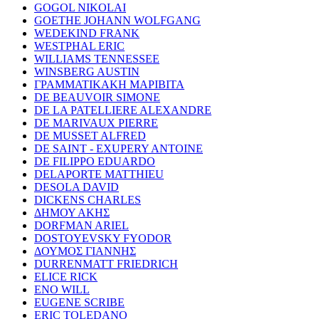
GOGOL NIKOLAI
GOETHE JOHANN WOLFGANG
WEDEKIND FRANK
WESTPHAL ERIC
WILLIAMS TENNESSEE
WINSBERG AUSTIN
ΓΡΑΜΜΑΤΙΚΑΚΗ ΜΑΡΙΒΙΤΑ
DE BEAUVOIR SIMONE
DE LA PATELLIERE ALEXANDRE
DE MARIVAUX PIERRE
DE MUSSET ALFRED
DE SAINT - EXUPERY ANTOINE
DE FILIPPO EDUARDO
DELAPORTE MATTHIEU
DESOLA DAVID
DICKENS CHARLES
ΔΗΜΟΥ ΑΚΗΣ
DORFMAN ARIEL
DOSTOYEVSKY FYODOR
ΔΟΥΜΟΣ ΓΙΑΝΝΗΣ
DURRENMATT FRIEDRICH
ELICE RICK
ENO WILL
EUGENE SCRIBE
ERIC TOLEDANO