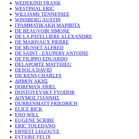
WEDEKIND FRANK
WESTPHAL ERIC
WILLIAMS TENNESSEE
WINSBERG AUSTIN
ΓΡΑΜΜΑΤΙΚΑΚΗ ΜΑΡΙΒΙΤΑ
DE BEAUVOIR SIMONE
DE LA PATELLIERE ALEXANDRE
DE MARIVAUX PIERRE
DE MUSSET ALFRED
DE SAINT - EXUPERY ANTOINE
DE FILIPPO EDUARDO
DELAPORTE MATTHIEU
DESOLA DAVID
DICKENS CHARLES
ΔΗΜΟΥ ΑΚΗΣ
DORFMAN ARIEL
DOSTOYEVSKY FYODOR
ΔΟΥΜΟΣ ΓΙΑΝΝΗΣ
DURRENMATT FRIEDRICH
ELICE RICK
ENO WILL
EUGENE SCRIBE
ERIC TOLEDANO
ERNEST LEGOUVE
ESTAIRE FELIX