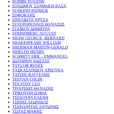
SCRIBE EUGENE
ΣΟΛΩΜΟΥ ΞΑΝΘΑΚΗ ΒΑΣΑ
SUSKIND PATRICK
ΣΟΦΟΚΛΗΣ
ΣΠΗΛΙΩΤΗ ΧΡΥΣΑ
ΣΤΑΥΡΟΠΟΥΛΟΣ ΘΑΝΑΣΗΣ
ΣΤΑΪΚΟΥ ΔΗΜΗΤΡΑ
STRINDBERG AUGUST
SHAW GEORGE- BERNARD
SHAKESPEARE WILLIAM
SHERMAN MARTIN-GERALD
SHIELDS HENRY
SCHMITT ERIC - EMMANUEL
ΣΩΤΗΡΙΟΥ ΚΩΣΤΑΣ
TAYLOR RENEE
ΤΑΣΚΑΣΑΠΙΔΟΥ ΧΡΙΣΤΙΝΑ
ΤΑΤΣΗΣ ΒΑΓΓΕΛΗΣ
TEEVAN COLIN
TOLSTOY LEO
ΤΡΙΑΡΙΔΗΣ ΘΑΝΑΣΗΣ
ΤΡΙΚΟΥΠΗ ΣΟΦΙΑ
ΤΣΕΚΟΥΡΑ ΕΛΕΝΗ
ΤΣΙΠΗΣ ΛΕΩΝΙΔΑΣ
ΤΣΙΠΙΑΝΙΤΗΣ ΑΝΤΩΝΗΣ
ΤΣΙΤΑΣ ΜΑΚΗΣ