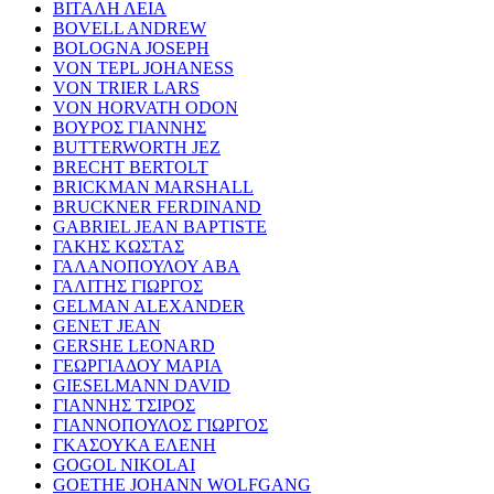
ΒΙΤΑΛΗ ΛΕΙΑ
BOVELL ANDREW
BOLOGNA JOSEPH
VON TEPL JOHANESS
VON TRIER LARS
VON HORVATH ODON
ΒΟΥΡΟΣ ΓΙΑΝΝΗΣ
BUTTERWORTH JEZ
BRECHT BERTOLT
BRICKMAN MARSHALL
BRUCKNER FERDINAND
GABRIEL JEAN BAPTISTE
ΓΑΚΗΣ ΚΩΣΤΑΣ
ΓΑΛΑΝΟΠΟΥΛΟΥ ΑΒΑ
ΓΑΛΙΤΗΣ ΓΙΩΡΓΟΣ
GELMAN ALEXANDER
GENET JEAN
GERSHE LEONARD
ΓΕΩΡΓΙΑΔΟΥ ΜΑΡΙΑ
GIESELMANN DAVID
ΓΙΑΝΝΗΣ ΤΣΙΡΟΣ
ΓΙΑΝΝΟΠΟΥΛΟΣ ΓΙΩΡΓΟΣ
ΓΚΑΣΟΥΚΑ ΕΛΕΝΗ
GOGOL NIKOLAI
GOETHE JOHANN WOLFGANG