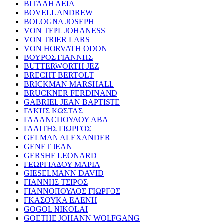
ΒΙΤΑΛΗ ΛΕΙΑ
BOVELL ANDREW
BOLOGNA JOSEPH
VON TEPL JOHANESS
VON TRIER LARS
VON HORVATH ODON
ΒΟΥΡΟΣ ΓΙΑΝΝΗΣ
BUTTERWORTH JEZ
BRECHT BERTOLT
BRICKMAN MARSHALL
BRUCKNER FERDINAND
GABRIEL JEAN BAPTISTE
ΓΑΚΗΣ ΚΩΣΤΑΣ
ΓΑΛΑΝΟΠΟΥΛΟΥ ΑΒΑ
ΓΑΛΙΤΗΣ ΓΙΩΡΓΟΣ
GELMAN ALEXANDER
GENET JEAN
GERSHE LEONARD
ΓΕΩΡΓΙΑΔΟΥ ΜΑΡΙΑ
GIESELMANN DAVID
ΓΙΑΝΝΗΣ ΤΣΙΡΟΣ
ΓΙΑΝΝΟΠΟΥΛΟΣ ΓΙΩΡΓΟΣ
ΓΚΑΣΟΥΚΑ ΕΛΕΝΗ
GOGOL NIKOLAI
GOETHE JOHANN WOLFGANG