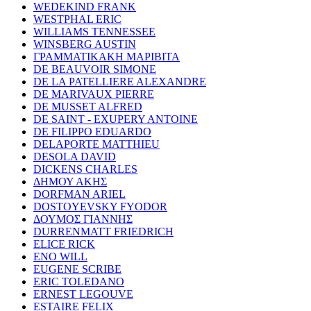
WEDEKIND FRANK
WESTPHAL ERIC
WILLIAMS TENNESSEE
WINSBERG AUSTIN
ΓΡΑΜΜΑΤΙΚΑΚΗ ΜΑΡΙΒΙΤΑ
DE BEAUVOIR SIMONE
DE LA PATELLIERE ALEXANDRE
DE MARIVAUX PIERRE
DE MUSSET ALFRED
DE SAINT - EXUPERY ANTOINE
DE FILIPPO EDUARDO
DELAPORTE MATTHIEU
DESOLA DAVID
DICKENS CHARLES
ΔΗΜΟΥ ΑΚΗΣ
DORFMAN ARIEL
DOSTOYEVSKY FYODOR
ΔΟΥΜΟΣ ΓΙΑΝΝΗΣ
DURRENMATT FRIEDRICH
ELICE RICK
ENO WILL
EUGENE SCRIBE
ERIC TOLEDANO
ERNEST LEGOUVE
ESTAIRE FELIX