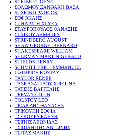
SCRIBE EUGENE
ΣΟΛΩΜΟΥ ΞΑΝΘΑΚΗ ΒΑΣΑ
SUSKIND PATRICK
ΣΟΦΟΚΛΗΣ
ΣΠΗΛΙΩΤΗ ΧΡΥΣΑ
ΣΤΑΥΡΟΠΟΥΛΟΣ ΘΑΝΑΣΗΣ
ΣΤΑΪΚΟΥ ΔΗΜΗΤΡΑ
STRINDBERG AUGUST
SHAW GEORGE- BERNARD
SHAKESPEARE WILLIAM
SHERMAN MARTIN-GERALD
SHIELDS HENRY
SCHMITT ERIC - EMMANUEL
ΣΩΤΗΡΙΟΥ ΚΩΣΤΑΣ
TAYLOR RENEE
ΤΑΣΚΑΣΑΠΙΔΟΥ ΧΡΙΣΤΙΝΑ
ΤΑΤΣΗΣ ΒΑΓΓΕΛΗΣ
TEEVAN COLIN
TOLSTOY LEO
ΤΡΙΑΡΙΔΗΣ ΘΑΝΑΣΗΣ
ΤΡΙΚΟΥΠΗ ΣΟΦΙΑ
ΤΣΕΚΟΥΡΑ ΕΛΕΝΗ
ΤΣΙΠΗΣ ΛΕΩΝΙΔΑΣ
ΤΣΙΠΙΑΝΙΤΗΣ ΑΝΤΩΝΗΣ
ΤΣΙΤΑΣ ΜΑΚΗΣ