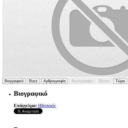
Βιογραφικό
Buzz
Αρθρογραφία
Φωτογραφίες
Βίντεο
Τώρα
Βιογραφικό
Επάγγελμα:
Ηθοποιός