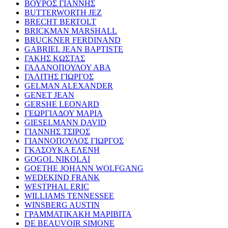
ΒΟΥΡΟΣ ΓΙΑΝΝΗΣ
BUTTERWORTH JEZ
BRECHT BERTOLT
BRICKMAN MARSHALL
BRUCKNER FERDINAND
GABRIEL JEAN BAPTISTE
ΓΑΚΗΣ ΚΩΣΤΑΣ
ΓΑΛΑΝΟΠΟΥΛΟΥ ΑΒΑ
ΓΑΛΙΤΗΣ ΓΙΩΡΓΟΣ
GELMAN ALEXANDER
GENET JEAN
GERSHE LEONARD
ΓΕΩΡΓΙΑΔΟΥ ΜΑΡΙΑ
GIESELMANN DAVID
ΓΙΑΝΝΗΣ ΤΣΙΡΟΣ
ΓΙΑΝΝΟΠΟΥΛΟΣ ΓΙΩΡΓΟΣ
ΓΚΑΣΟΥΚΑ ΕΛΕΝΗ
GOGOL NIKOLAI
GOETHE JOHANN WOLFGANG
WEDEKIND FRANK
WESTPHAL ERIC
WILLIAMS TENNESSEE
WINSBERG AUSTIN
ΓΡΑΜΜΑΤΙΚΑΚΗ ΜΑΡΙΒΙΤΑ
DE BEAUVOIR SIMONE