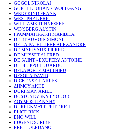
GOGOL NIKOLAI
GOETHE JOHANN WOLFGANG
WEDEKIND FRANK
WESTPHAL ERIC
WILLIAMS TENNESSEE
WINSBERG AUSTIN
ΓΡΑΜΜΑΤΙΚΑΚΗ ΜΑΡΙΒΙΤΑ
DE BEAUVOIR SIMONE
DE LA PATELLIERE ALEXANDRE
DE MARIVAUX PIERRE
DE MUSSET ALFRED
DE SAINT - EXUPERY ANTOINE
DE FILIPPO EDUARDO
DELAPORTE MATTHIEU
DESOLA DAVID
DICKENS CHARLES
ΔΗΜΟΥ ΑΚΗΣ
DORFMAN ARIEL
DOSTOYEVSKY FYODOR
ΔΟΥΜΟΣ ΓΙΑΝΝΗΣ
DURRENMATT FRIEDRICH
ELICE RICK
ENO WILL
EUGENE SCRIBE
ERIC TOLEDANO