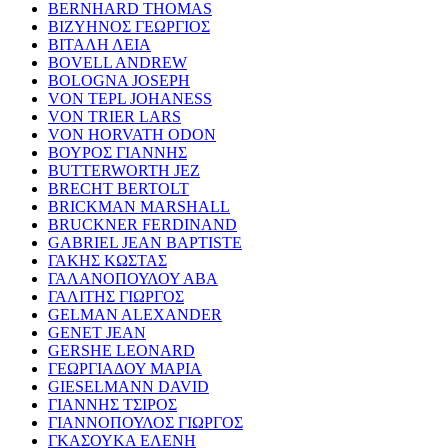
BERNHARD THOMAS
ΒΙΖΥΗΝΟΣ ΓΕΩΡΓΙΟΣ
ΒΙΤΑΛΗ ΛΕΙΑ
BOVELL ANDREW
BOLOGNA JOSEPH
VON TEPL JOHANESS
VON TRIER LARS
VON HORVATH ODON
ΒΟΥΡΟΣ ΓΙΑΝΝΗΣ
BUTTERWORTH JEZ
BRECHT BERTOLT
BRICKMAN MARSHALL
BRUCKNER FERDINAND
GABRIEL JEAN BAPTISTE
ΓΑΚΗΣ ΚΩΣΤΑΣ
ΓΑΛΑΝΟΠΟΥΛΟΥ ΑΒΑ
ΓΑΛΙΤΗΣ ΓΙΩΡΓΟΣ
GELMAN ALEXANDER
GENET JEAN
GERSHE LEONARD
ΓΕΩΡΓΙΑΔΟΥ ΜΑΡΙΑ
GIESELMANN DAVID
ΓΙΑΝΝΗΣ ΤΣΙΡΟΣ
ΓΙΑΝΝΟΠΟΥΛΟΣ ΓΙΩΡΓΟΣ
ΓΚΑΣΟΥΚΑ ΕΛΕΝΗ