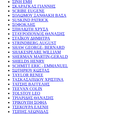
ΣΙΝΗ ΕΜΗ
ΣΚΑΡΑΓΚΑΣ ΓΙΑΝΝΗΣ
SCRIBE EUGENE
ΣΟΛΩΜΟΥ ΞΑΝΘΑΚΗ ΒΑΣΑ
SUSKIND PATRICK
ΣΟΦΟΚΛΗΣ
ΣΠΗΛΙΩΤΗ ΧΡΥΣΑ
ΣΤΑΥΡΟΠΟΥΛΟΣ ΘΑΝΑΣΗΣ
ΣΤΑΪΚΟΥ ΔΗΜΗΤΡΑ
STRINDBERG AUGUST
SHAW GEORGE- BERNARD
SHAKESPEARE WILLIAM
SHERMAN MARTIN-GERALD
SHIELDS HENRY
SCHMITT ERIC - EMMANUEL
ΣΩΤΗΡΙΟΥ ΚΩΣΤΑΣ
TAYLOR RENEE
ΤΑΣΚΑΣΑΠΙΔΟΥ ΧΡΙΣΤΙΝΑ
ΤΑΤΣΗΣ ΒΑΓΓΕΛΗΣ
TEEVAN COLIN
TOLSTOY LEO
ΤΡΙΑΡΙΔΗΣ ΘΑΝΑΣΗΣ
ΤΡΙΚΟΥΠΗ ΣΟΦΙΑ
ΤΣΕΚΟΥΡΑ ΕΛΕΝΗ
ΤΣΙΠΗΣ ΛΕΩΝΙΔΑΣ