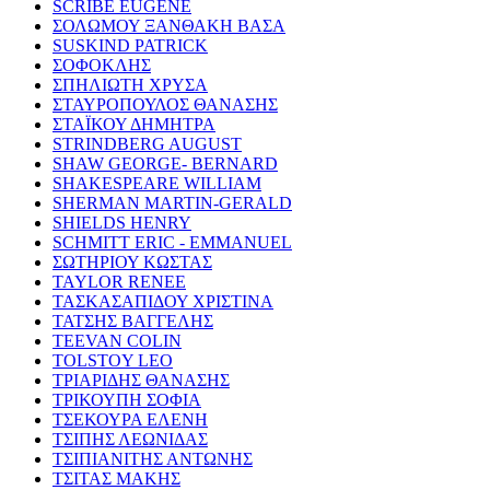
SCRIBE EUGENE
ΣΟΛΩΜΟΥ ΞΑΝΘΑΚΗ ΒΑΣΑ
SUSKIND PATRICK
ΣΟΦΟΚΛΗΣ
ΣΠΗΛΙΩΤΗ ΧΡΥΣΑ
ΣΤΑΥΡΟΠΟΥΛΟΣ ΘΑΝΑΣΗΣ
ΣΤΑΪΚΟΥ ΔΗΜΗΤΡΑ
STRINDBERG AUGUST
SHAW GEORGE- BERNARD
SHAKESPEARE WILLIAM
SHERMAN MARTIN-GERALD
SHIELDS HENRY
SCHMITT ERIC - EMMANUEL
ΣΩΤΗΡΙΟΥ ΚΩΣΤΑΣ
TAYLOR RENEE
ΤΑΣΚΑΣΑΠΙΔΟΥ ΧΡΙΣΤΙΝΑ
ΤΑΤΣΗΣ ΒΑΓΓΕΛΗΣ
TEEVAN COLIN
TOLSTOY LEO
ΤΡΙΑΡΙΔΗΣ ΘΑΝΑΣΗΣ
ΤΡΙΚΟΥΠΗ ΣΟΦΙΑ
ΤΣΕΚΟΥΡΑ ΕΛΕΝΗ
ΤΣΙΠΗΣ ΛΕΩΝΙΔΑΣ
ΤΣΙΠΙΑΝΙΤΗΣ ΑΝΤΩΝΗΣ
ΤΣΙΤΑΣ ΜΑΚΗΣ