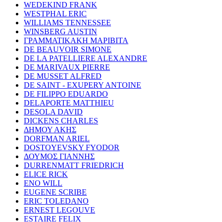
WEDEKIND FRANK
WESTPHAL ERIC
WILLIAMS TENNESSEE
WINSBERG AUSTIN
ΓΡΑΜΜΑΤΙΚΑΚΗ ΜΑΡΙΒΙΤΑ
DE BEAUVOIR SIMONE
DE LA PATELLIERE ALEXANDRE
DE MARIVAUX PIERRE
DE MUSSET ALFRED
DE SAINT - EXUPERY ANTOINE
DE FILIPPO EDUARDO
DELAPORTE MATTHIEU
DESOLA DAVID
DICKENS CHARLES
ΔΗΜΟΥ ΑΚΗΣ
DORFMAN ARIEL
DOSTOYEVSKY FYODOR
ΔΟΥΜΟΣ ΓΙΑΝΝΗΣ
DURRENMATT FRIEDRICH
ELICE RICK
ENO WILL
EUGENE SCRIBE
ERIC TOLEDANO
ERNEST LEGOUVE
ESTAIRE FELIX