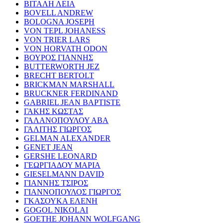
ΒΙΤΑΛΗ ΛΕΙΑ
BOVELL ANDREW
BOLOGNA JOSEPH
VON TEPL JOHANESS
VON TRIER LARS
VON HORVATH ODON
ΒΟΥΡΟΣ ΓΙΑΝΝΗΣ
BUTTERWORTH JEZ
BRECHT BERTOLT
BRICKMAN MARSHALL
BRUCKNER FERDINAND
GABRIEL JEAN BAPTISTE
ΓΑΚΗΣ ΚΩΣΤΑΣ
ΓΑΛΑΝΟΠΟΥΛΟΥ ΑΒΑ
ΓΑΛΙΤΗΣ ΓΙΩΡΓΟΣ
GELMAN ALEXANDER
GENET JEAN
GERSHE LEONARD
ΓΕΩΡΓΙΑΔΟΥ ΜΑΡΙΑ
GIESELMANN DAVID
ΓΙΑΝΝΗΣ ΤΣΙΡΟΣ
ΓΙΑΝΝΟΠΟΥΛΟΣ ΓΙΩΡΓΟΣ
ΓΚΑΣΟΥΚΑ ΕΛΕΝΗ
GOGOL NIKOLAI
GOETHE JOHANN WOLFGANG