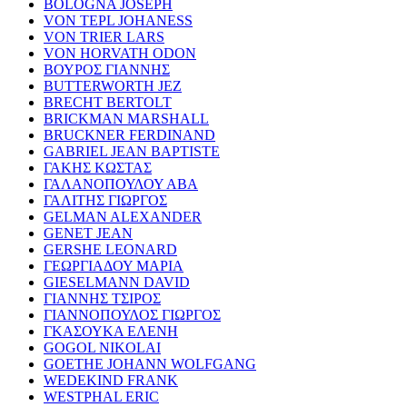
BOLOGNA JOSEPH
VON TEPL JOHANESS
VON TRIER LARS
VON HORVATH ODON
ΒΟΥΡΟΣ ΓΙΑΝΝΗΣ
BUTTERWORTH JEZ
BRECHT BERTOLT
BRICKMAN MARSHALL
BRUCKNER FERDINAND
GABRIEL JEAN BAPTISTE
ΓΑΚΗΣ ΚΩΣΤΑΣ
ΓΑΛΑΝΟΠΟΥΛΟΥ ΑΒΑ
ΓΑΛΙΤΗΣ ΓΙΩΡΓΟΣ
GELMAN ALEXANDER
GENET JEAN
GERSHE LEONARD
ΓΕΩΡΓΙΑΔΟΥ ΜΑΡΙΑ
GIESELMANN DAVID
ΓΙΑΝΝΗΣ ΤΣΙΡΟΣ
ΓΙΑΝΝΟΠΟΥΛΟΣ ΓΙΩΡΓΟΣ
ΓΚΑΣΟΥΚΑ ΕΛΕΝΗ
GOGOL NIKOLAI
GOETHE JOHANN WOLFGANG
WEDEKIND FRANK
WESTPHAL ERIC