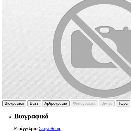
Βιογραφικό
Buzz
Αρθρογραφία
Φωτογραφίες
Βίντεο
Τώρα
Βιογραφικό
Επάγγελμα:
Σκηνοθέτης