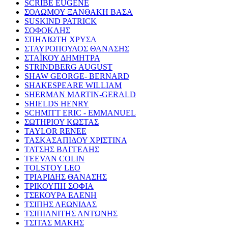
SCRIBE EUGENE
ΣΟΛΩΜΟΥ ΞΑΝΘΑΚΗ ΒΑΣΑ
SUSKIND PATRICK
ΣΟΦΟΚΛΗΣ
ΣΠΗΛΙΩΤΗ ΧΡΥΣΑ
ΣΤΑΥΡΟΠΟΥΛΟΣ ΘΑΝΑΣΗΣ
ΣΤΑΪΚΟΥ ΔΗΜΗΤΡΑ
STRINDBERG AUGUST
SHAW GEORGE- BERNARD
SHAKESPEARE WILLIAM
SHERMAN MARTIN-GERALD
SHIELDS HENRY
SCHMITT ERIC - EMMANUEL
ΣΩΤΗΡΙΟΥ ΚΩΣΤΑΣ
TAYLOR RENEE
ΤΑΣΚΑΣΑΠΙΔΟΥ ΧΡΙΣΤΙΝΑ
ΤΑΤΣΗΣ ΒΑΓΓΕΛΗΣ
TEEVAN COLIN
TOLSTOY LEO
ΤΡΙΑΡΙΔΗΣ ΘΑΝΑΣΗΣ
ΤΡΙΚΟΥΠΗ ΣΟΦΙΑ
ΤΣΕΚΟΥΡΑ ΕΛΕΝΗ
ΤΣΙΠΗΣ ΛΕΩΝΙΔΑΣ
ΤΣΙΠΙΑΝΙΤΗΣ ΑΝΤΩΝΗΣ
ΤΣΙΤΑΣ ΜΑΚΗΣ