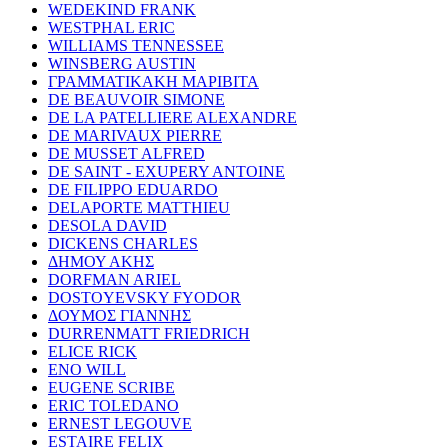
WEDEKIND FRANK
WESTPHAL ERIC
WILLIAMS TENNESSEE
WINSBERG AUSTIN
ΓΡΑΜΜΑΤΙΚΑΚΗ ΜΑΡΙΒΙΤΑ
DE BEAUVOIR SIMONE
DE LA PATELLIERE ALEXANDRE
DE MARIVAUX PIERRE
DE MUSSET ALFRED
DE SAINT - EXUPERY ANTOINE
DE FILIPPO EDUARDO
DELAPORTE MATTHIEU
DESOLA DAVID
DICKENS CHARLES
ΔΗΜΟΥ ΑΚΗΣ
DORFMAN ARIEL
DOSTOYEVSKY FYODOR
ΔΟΥΜΟΣ ΓΙΑΝΝΗΣ
DURRENMATT FRIEDRICH
ELICE RICK
ENO WILL
EUGENE SCRIBE
ERIC TOLEDANO
ERNEST LEGOUVE
ESTAIRE FELIX