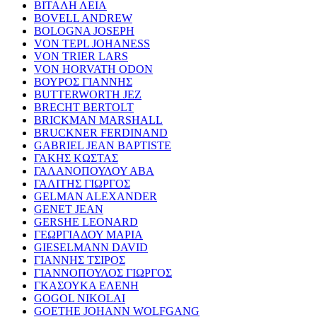
ΒΙΤΑΛΗ ΛΕΙΑ
BOVELL ANDREW
BOLOGNA JOSEPH
VON TEPL JOHANESS
VON TRIER LARS
VON HORVATH ODON
ΒΟΥΡΟΣ ΓΙΑΝΝΗΣ
BUTTERWORTH JEZ
BRECHT BERTOLT
BRICKMAN MARSHALL
BRUCKNER FERDINAND
GABRIEL JEAN BAPTISTE
ΓΑΚΗΣ ΚΩΣΤΑΣ
ΓΑΛΑΝΟΠΟΥΛΟΥ ΑΒΑ
ΓΑΛΙΤΗΣ ΓΙΩΡΓΟΣ
GELMAN ALEXANDER
GENET JEAN
GERSHE LEONARD
ΓΕΩΡΓΙΑΔΟΥ ΜΑΡΙΑ
GIESELMANN DAVID
ΓΙΑΝΝΗΣ ΤΣΙΡΟΣ
ΓΙΑΝΝΟΠΟΥΛΟΣ ΓΙΩΡΓΟΣ
ΓΚΑΣΟΥΚΑ ΕΛΕΝΗ
GOGOL NIKOLAI
GOETHE JOHANN WOLFGANG