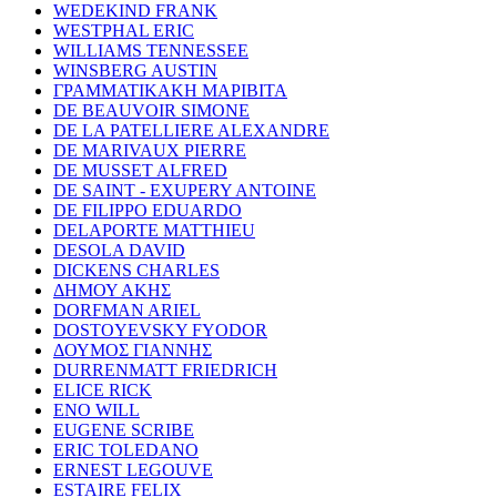
WEDEKIND FRANK
WESTPHAL ERIC
WILLIAMS TENNESSEE
WINSBERG AUSTIN
ΓΡΑΜΜΑΤΙΚΑΚΗ ΜΑΡΙΒΙΤΑ
DE BEAUVOIR SIMONE
DE LA PATELLIERE ALEXANDRE
DE MARIVAUX PIERRE
DE MUSSET ALFRED
DE SAINT - EXUPERY ANTOINE
DE FILIPPO EDUARDO
DELAPORTE MATTHIEU
DESOLA DAVID
DICKENS CHARLES
ΔΗΜΟΥ ΑΚΗΣ
DORFMAN ARIEL
DOSTOYEVSKY FYODOR
ΔΟΥΜΟΣ ΓΙΑΝΝΗΣ
DURRENMATT FRIEDRICH
ELICE RICK
ENO WILL
EUGENE SCRIBE
ERIC TOLEDANO
ERNEST LEGOUVE
ESTAIRE FELIX