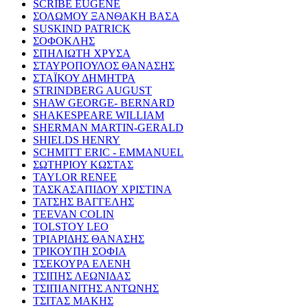
SCRIBE EUGENE
ΣΟΛΩΜΟΥ ΞΑΝΘΑΚΗ ΒΑΣΑ
SUSKIND PATRICK
ΣΟΦΟΚΛΗΣ
ΣΠΗΛΙΩΤΗ ΧΡΥΣΑ
ΣΤΑΥΡΟΠΟΥΛΟΣ ΘΑΝΑΣΗΣ
ΣΤΑΪΚΟΥ ΔΗΜΗΤΡΑ
STRINDBERG AUGUST
SHAW GEORGE- BERNARD
SHAKESPEARE WILLIAM
SHERMAN MARTIN-GERALD
SHIELDS HENRY
SCHMITT ERIC - EMMANUEL
ΣΩΤΗΡΙΟΥ ΚΩΣΤΑΣ
TAYLOR RENEE
ΤΑΣΚΑΣΑΠΙΔΟΥ ΧΡΙΣΤΙΝΑ
ΤΑΤΣΗΣ ΒΑΓΓΕΛΗΣ
TEEVAN COLIN
TOLSTOY LEO
ΤΡΙΑΡΙΔΗΣ ΘΑΝΑΣΗΣ
ΤΡΙΚΟΥΠΗ ΣΟΦΙΑ
ΤΣΕΚΟΥΡΑ ΕΛΕΝΗ
ΤΣΙΠΗΣ ΛΕΩΝΙΔΑΣ
ΤΣΙΠΙΑΝΙΤΗΣ ΑΝΤΩΝΗΣ
ΤΣΙΤΑΣ ΜΑΚΗΣ