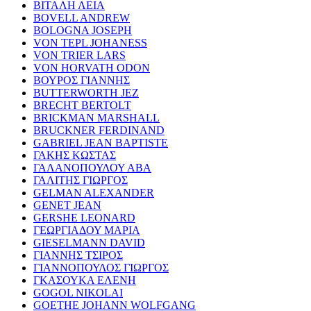
ΒΙΤΑΛΗ ΛΕΙΑ
BOVELL ANDREW
BOLOGNA JOSEPH
VON TEPL JOHANESS
VON TRIER LARS
VON HORVATH ODON
ΒΟΥΡΟΣ ΓΙΑΝΝΗΣ
BUTTERWORTH JEZ
BRECHT BERTOLT
BRICKMAN MARSHALL
BRUCKNER FERDINAND
GABRIEL JEAN BAPTISTE
ΓΑΚΗΣ ΚΩΣΤΑΣ
ΓΑΛΑΝΟΠΟΥΛΟΥ ΑΒΑ
ΓΑΛΙΤΗΣ ΓΙΩΡΓΟΣ
GELMAN ALEXANDER
GENET JEAN
GERSHE LEONARD
ΓΕΩΡΓΙΑΔΟΥ ΜΑΡΙΑ
GIESELMANN DAVID
ΓΙΑΝΝΗΣ ΤΣΙΡΟΣ
ΓΙΑΝΝΟΠΟΥΛΟΣ ΓΙΩΡΓΟΣ
ΓΚΑΣΟΥΚΑ ΕΛΕΝΗ
GOGOL NIKOLAI
GOETHE JOHANN WOLFGANG