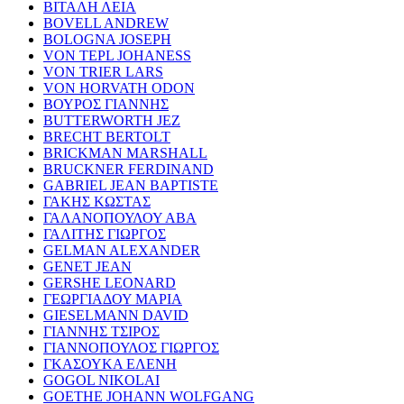
ΒΙΤΑΛΗ ΛΕΙΑ
BOVELL ANDREW
BOLOGNA JOSEPH
VON TEPL JOHANESS
VON TRIER LARS
VON HORVATH ODON
ΒΟΥΡΟΣ ΓΙΑΝΝΗΣ
BUTTERWORTH JEZ
BRECHT BERTOLT
BRICKMAN MARSHALL
BRUCKNER FERDINAND
GABRIEL JEAN BAPTISTE
ΓΑΚΗΣ ΚΩΣΤΑΣ
ΓΑΛΑΝΟΠΟΥΛΟΥ ΑΒΑ
ΓΑΛΙΤΗΣ ΓΙΩΡΓΟΣ
GELMAN ALEXANDER
GENET JEAN
GERSHE LEONARD
ΓΕΩΡΓΙΑΔΟΥ ΜΑΡΙΑ
GIESELMANN DAVID
ΓΙΑΝΝΗΣ ΤΣΙΡΟΣ
ΓΙΑΝΝΟΠΟΥΛΟΣ ΓΙΩΡΓΟΣ
ΓΚΑΣΟΥΚΑ ΕΛΕΝΗ
GOGOL NIKOLAI
GOETHE JOHANN WOLFGANG