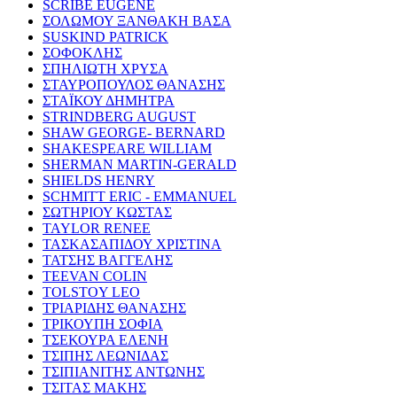
SCRIBE EUGENE
ΣΟΛΩΜΟΥ ΞΑΝΘΑΚΗ ΒΑΣΑ
SUSKIND PATRICK
ΣΟΦΟΚΛΗΣ
ΣΠΗΛΙΩΤΗ ΧΡΥΣΑ
ΣΤΑΥΡΟΠΟΥΛΟΣ ΘΑΝΑΣΗΣ
ΣΤΑΪΚΟΥ ΔΗΜΗΤΡΑ
STRINDBERG AUGUST
SHAW GEORGE- BERNARD
SHAKESPEARE WILLIAM
SHERMAN MARTIN-GERALD
SHIELDS HENRY
SCHMITT ERIC - EMMANUEL
ΣΩΤΗΡΙΟΥ ΚΩΣΤΑΣ
TAYLOR RENEE
ΤΑΣΚΑΣΑΠΙΔΟΥ ΧΡΙΣΤΙΝΑ
ΤΑΤΣΗΣ ΒΑΓΓΕΛΗΣ
TEEVAN COLIN
TOLSTOY LEO
ΤΡΙΑΡΙΔΗΣ ΘΑΝΑΣΗΣ
ΤΡΙΚΟΥΠΗ ΣΟΦΙΑ
ΤΣΕΚΟΥΡΑ ΕΛΕΝΗ
ΤΣΙΠΗΣ ΛΕΩΝΙΔΑΣ
ΤΣΙΠΙΑΝΙΤΗΣ ΑΝΤΩΝΗΣ
ΤΣΙΤΑΣ ΜΑΚΗΣ