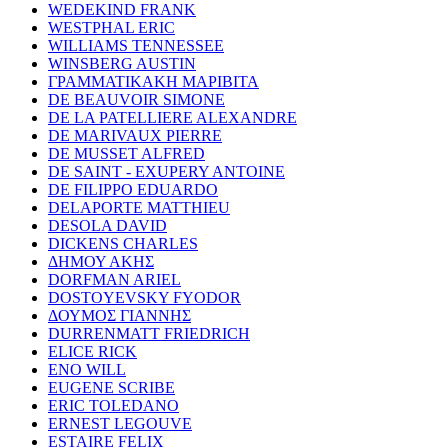
WEDEKIND FRANK
WESTPHAL ERIC
WILLIAMS TENNESSEE
WINSBERG AUSTIN
ΓΡΑΜΜΑΤΙΚΑΚΗ ΜΑΡΙΒΙΤΑ
DE BEAUVOIR SIMONE
DE LA PATELLIERE ALEXANDRE
DE MARIVAUX PIERRE
DE MUSSET ALFRED
DE SAINT - EXUPERY ANTOINE
DE FILIPPO EDUARDO
DELAPORTE MATTHIEU
DESOLA DAVID
DICKENS CHARLES
ΔΗΜΟΥ ΑΚΗΣ
DORFMAN ARIEL
DOSTOYEVSKY FYODOR
ΔΟΥΜΟΣ ΓΙΑΝΝΗΣ
DURRENMATT FRIEDRICH
ELICE RICK
ENO WILL
EUGENE SCRIBE
ERIC TOLEDANO
ERNEST LEGOUVE
ESTAIRE FELIX