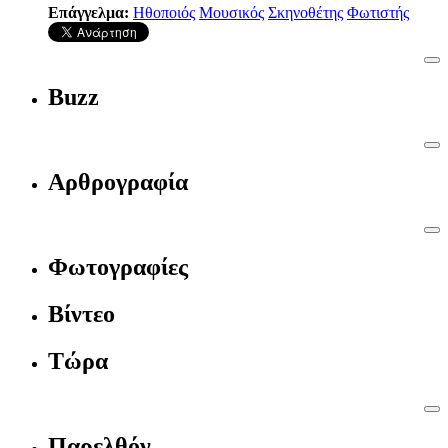
Επάγγελμα:
Ηθοποιός
Μουσικός
Σκηνοθέτης
Φωτιστής
Buzz
Αρθρογραφία
Φωτογραφίες
Βίντεο
Τώρα
Παρελθόν