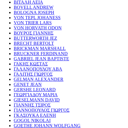
ΒΙΤΑΛΗ ΛΕΙΑ
BOVELL ANDREW
BOLOGNA JOSEPH
VON TEPL JOHANESS
VON TRIER LARS
VON HORVATH ODON
ΒΟΥΡΟΣ ΓΙΑΝΝΗΣ
BUTTERWORTH JEZ
BRECHT BERTOLT
BRICKMAN MARSHALL
BRUCKNER FERDINAND
GABRIEL JEAN BAPTISTE
ΓΑΚΗΣ ΚΩΣΤΑΣ
ΓΑΛΑΝΟΠΟΥΛΟΥ ΑΒΑ
ΓΑΛΙΤΗΣ ΓΙΩΡΓΟΣ
GELMAN ALEXANDER
GENET JEAN
GERSHE LEONARD
ΓΕΩΡΓΙΑΔΟΥ ΜΑΡΙΑ
GIESELMANN DAVID
ΓΙΑΝΝΗΣ ΤΣΙΡΟΣ
ΓΙΑΝΝΟΠΟΥΛΟΣ ΓΙΩΡΓΟΣ
ΓΚΑΣΟΥΚΑ ΕΛΕΝΗ
GOGOL NIKOLAI
GOETHE JOHANN WOLFGANG