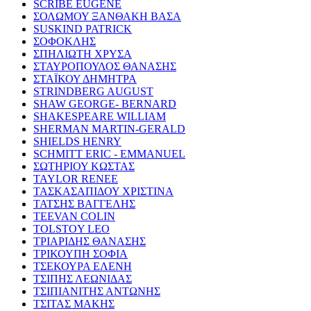
SCRIBE EUGENE
ΣΟΛΩΜΟΥ ΞΑΝΘΑΚΗ ΒΑΣΑ
SUSKIND PATRICK
ΣΟΦΟΚΛΗΣ
ΣΠΗΛΙΩΤΗ ΧΡΥΣΑ
ΣΤΑΥΡΟΠΟΥΛΟΣ ΘΑΝΑΣΗΣ
ΣΤΑΪΚΟΥ ΔΗΜΗΤΡΑ
STRINDBERG AUGUST
SHAW GEORGE- BERNARD
SHAKESPEARE WILLIAM
SHERMAN MARTIN-GERALD
SHIELDS HENRY
SCHMITT ERIC - EMMANUEL
ΣΩΤΗΡΙΟΥ ΚΩΣΤΑΣ
TAYLOR RENEE
ΤΑΣΚΑΣΑΠΙΔΟΥ ΧΡΙΣΤΙΝΑ
ΤΑΤΣΗΣ ΒΑΓΓΕΛΗΣ
TEEVAN COLIN
TOLSTOY LEO
ΤΡΙΑΡΙΔΗΣ ΘΑΝΑΣΗΣ
ΤΡΙΚΟΥΠΗ ΣΟΦΙΑ
ΤΣΕΚΟΥΡΑ ΕΛΕΝΗ
ΤΣΙΠΗΣ ΛΕΩΝΙΔΑΣ
ΤΣΙΠΙΑΝΙΤΗΣ ΑΝΤΩΝΗΣ
ΤΣΙΤΑΣ ΜΑΚΗΣ