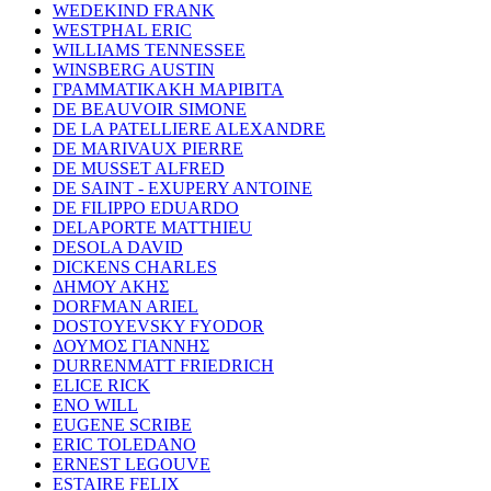
WEDEKIND FRANK
WESTPHAL ERIC
WILLIAMS TENNESSEE
WINSBERG AUSTIN
ΓΡΑΜΜΑΤΙΚΑΚΗ ΜΑΡΙΒΙΤΑ
DE BEAUVOIR SIMONE
DE LA PATELLIERE ALEXANDRE
DE MARIVAUX PIERRE
DE MUSSET ALFRED
DE SAINT - EXUPERY ANTOINE
DE FILIPPO EDUARDO
DELAPORTE MATTHIEU
DESOLA DAVID
DICKENS CHARLES
ΔΗΜΟΥ ΑΚΗΣ
DORFMAN ARIEL
DOSTOYEVSKY FYODOR
ΔΟΥΜΟΣ ΓΙΑΝΝΗΣ
DURRENMATT FRIEDRICH
ELICE RICK
ENO WILL
EUGENE SCRIBE
ERIC TOLEDANO
ERNEST LEGOUVE
ESTAIRE FELIX