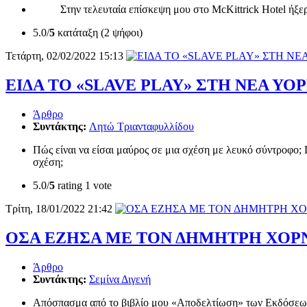
Στην τελευταία επίσκεψη μου στο McKittrick Hotel ήξερα ό
5.0/
5
κατάταξη (2 ψήφοι)
Τετάρτη, 02/02/2022 15:13
ΕΙΔΑ ΤΟ «SLAVE PLAY» ΣΤΗ ΝΕΑ ΥΟ
Άρθρο
Συντάκτης:
Λητώ Τριανταφυλλίδου
Πώς είναι να είσαι μαύρος σε μια σχέση με λευκό σύντροφο;
σχέση;
5.0/
5
rating 1 vote
Τρίτη, 18/01/2022 21:42
ΟΣΑ ΕΖΗΣΑ ΜΕ ΤΟΝ ΔΗΜΗΤΡΗ ΧΟΡ
Άρθρο
Συντάκτης:
Σεμίνα Διγενή
Απόσπασμα από το βιβλίο μου «Αποδελτίωση» των Εκδόσεω