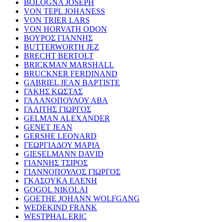
BOLOGNA JOSEPH
VON TEPL JOHANESS
VON TRIER LARS
VON HORVATH ODON
ΒΟΥΡΟΣ ΓΙΑΝΝΗΣ
BUTTERWORTH JEZ
BRECHT BERTOLT
BRICKMAN MARSHALL
BRUCKNER FERDINAND
GABRIEL JEAN BAPTISTE
ΓΑΚΗΣ ΚΩΣΤΑΣ
ΓΑΛΑΝΟΠΟΥΛΟΥ ΑΒΑ
ΓΑΛΙΤΗΣ ΓΙΩΡΓΟΣ
GELMAN ALEXANDER
GENET JEAN
GERSHE LEONARD
ΓΕΩΡΓΙΑΔΟΥ ΜΑΡΙΑ
GIESELMANN DAVID
ΓΙΑΝΝΗΣ ΤΣΙΡΟΣ
ΓΙΑΝΝΟΠΟΥΛΟΣ ΓΙΩΡΓΟΣ
ΓΚΑΣΟΥΚΑ ΕΛΕΝΗ
GOGOL NIKOLAI
GOETHE JOHANN WOLFGANG
WEDEKIND FRANK
WESTPHAL ERIC