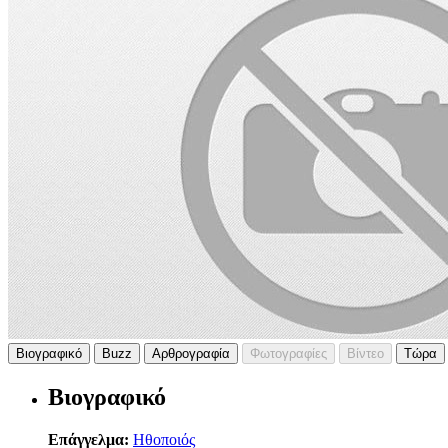
Βιογραφικό
Buzz
Αρθρογραφία
Φωτογραφίες
Βίντεο
Τώρα
Βιογραφικό
Επάγγελμα:
Ηθοποιός