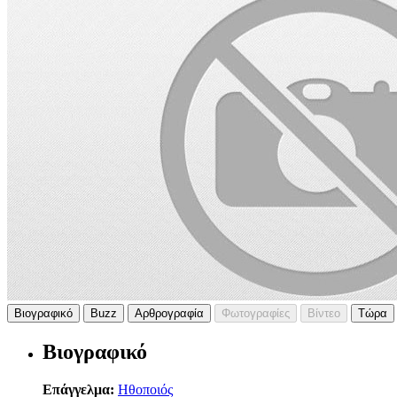
Βιογραφικό
Buzz
Αρθρογραφία
Φωτογραφίες
Βίντεο
Τώρα
Βιογραφικό
Επάγγελμα:
Ηθοποιός