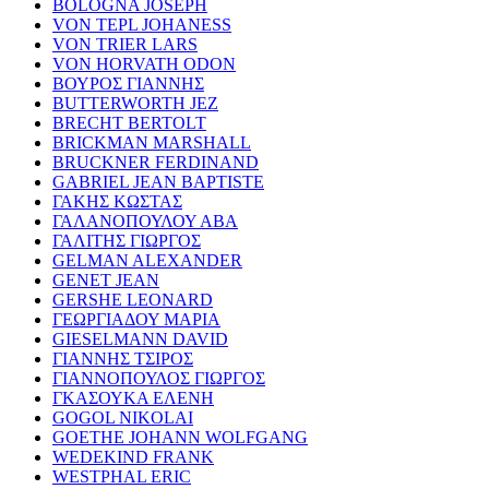
BOLOGNA JOSEPH
VON TEPL JOHANESS
VON TRIER LARS
VON HORVATH ODON
ΒΟΥΡΟΣ ΓΙΑΝΝΗΣ
BUTTERWORTH JEZ
BRECHT BERTOLT
BRICKMAN MARSHALL
BRUCKNER FERDINAND
GABRIEL JEAN BAPTISTE
ΓΑΚΗΣ ΚΩΣΤΑΣ
ΓΑΛΑΝΟΠΟΥΛΟΥ ΑΒΑ
ΓΑΛΙΤΗΣ ΓΙΩΡΓΟΣ
GELMAN ALEXANDER
GENET JEAN
GERSHE LEONARD
ΓΕΩΡΓΙΑΔΟΥ ΜΑΡΙΑ
GIESELMANN DAVID
ΓΙΑΝΝΗΣ ΤΣΙΡΟΣ
ΓΙΑΝΝΟΠΟΥΛΟΣ ΓΙΩΡΓΟΣ
ΓΚΑΣΟΥΚΑ ΕΛΕΝΗ
GOGOL NIKOLAI
GOETHE JOHANN WOLFGANG
WEDEKIND FRANK
WESTPHAL ERIC