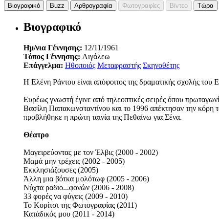
Βιογραφικό
Buzz
Αρθρογραφία
Φωτογραφίες
Βίντεο
Τώρα
Βιογραφικό
Ημ/νια Γέννησης:
12/11/1961
Τόπος Γέννησης:
Αιγάλεω
Επάγγελμα:
Ηθοποιός
Μεταφραστής
Σκηνοθέτης
Η Ελένη Ράντου είναι απόφοιτος της δραματικής σχολής του Ε
Ευρέως γνωστή έγινε από τηλεοπτικές σειρές όπου πρωταγωνίσ
Βασίλη Παπακωνσταντίνου και το 1996 απέκτησαν την κόρη του
προβλήθηκε η πρώτη ταινία της Πεθαίνω για Σένα.
Θέατρο
Μαγειρεύοντας με τον Έλβις (2000 - 2002)
Μαμά μην τρέχεις (2002 - 2005)
Εκκλησιάζουσες (2005)
Άλλη μια βότκα μολότωφ (2005 - 2006)
Νύχτα ραδιο...φονών (2006 - 2008)
33 φορές να φύγεις (2009 - 2010)
Το Κορίτσι της Φωτογραφίας (2011)
Κατάδικός μου (2011 - 2014)