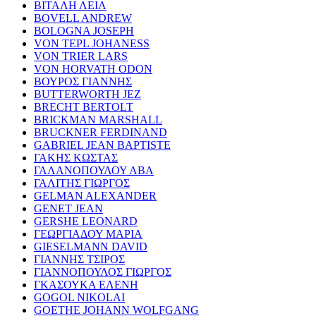
ΒΙΤΑΛΗ ΛΕΙΑ
BOVELL ANDREW
BOLOGNA JOSEPH
VON TEPL JOHANESS
VON TRIER LARS
VON HORVATH ODON
ΒΟΥΡΟΣ ΓΙΑΝΝΗΣ
BUTTERWORTH JEZ
BRECHT BERTOLT
BRICKMAN MARSHALL
BRUCKNER FERDINAND
GABRIEL JEAN BAPTISTE
ΓΑΚΗΣ ΚΩΣΤΑΣ
ΓΑΛΑΝΟΠΟΥΛΟΥ ΑΒΑ
ΓΑΛΙΤΗΣ ΓΙΩΡΓΟΣ
GELMAN ALEXANDER
GENET JEAN
GERSHE LEONARD
ΓΕΩΡΓΙΑΔΟΥ ΜΑΡΙΑ
GIESELMANN DAVID
ΓΙΑΝΝΗΣ ΤΣΙΡΟΣ
ΓΙΑΝΝΟΠΟΥΛΟΣ ΓΙΩΡΓΟΣ
ΓΚΑΣΟΥΚΑ ΕΛΕΝΗ
GOGOL NIKOLAI
GOETHE JOHANN WOLFGANG