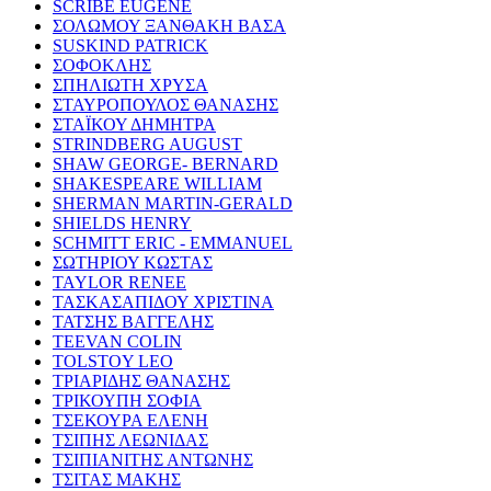
SCRIBE EUGENE
ΣΟΛΩΜΟΥ ΞΑΝΘΑΚΗ ΒΑΣΑ
SUSKIND PATRICK
ΣΟΦΟΚΛΗΣ
ΣΠΗΛΙΩΤΗ ΧΡΥΣΑ
ΣΤΑΥΡΟΠΟΥΛΟΣ ΘΑΝΑΣΗΣ
ΣΤΑΪΚΟΥ ΔΗΜΗΤΡΑ
STRINDBERG AUGUST
SHAW GEORGE- BERNARD
SHAKESPEARE WILLIAM
SHERMAN MARTIN-GERALD
SHIELDS HENRY
SCHMITT ERIC - EMMANUEL
ΣΩΤΗΡΙΟΥ ΚΩΣΤΑΣ
TAYLOR RENEE
ΤΑΣΚΑΣΑΠΙΔΟΥ ΧΡΙΣΤΙΝΑ
ΤΑΤΣΗΣ ΒΑΓΓΕΛΗΣ
TEEVAN COLIN
TOLSTOY LEO
ΤΡΙΑΡΙΔΗΣ ΘΑΝΑΣΗΣ
ΤΡΙΚΟΥΠΗ ΣΟΦΙΑ
ΤΣΕΚΟΥΡΑ ΕΛΕΝΗ
ΤΣΙΠΗΣ ΛΕΩΝΙΔΑΣ
ΤΣΙΠΙΑΝΙΤΗΣ ΑΝΤΩΝΗΣ
ΤΣΙΤΑΣ ΜΑΚΗΣ