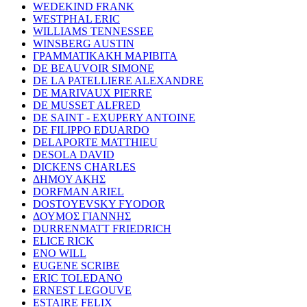
WEDEKIND FRANK
WESTPHAL ERIC
WILLIAMS TENNESSEE
WINSBERG AUSTIN
ΓΡΑΜΜΑΤΙΚΑΚΗ ΜΑΡΙΒΙΤΑ
DE BEAUVOIR SIMONE
DE LA PATELLIERE ALEXANDRE
DE MARIVAUX PIERRE
DE MUSSET ALFRED
DE SAINT - EXUPERY ANTOINE
DE FILIPPO EDUARDO
DELAPORTE MATTHIEU
DESOLA DAVID
DICKENS CHARLES
ΔΗΜΟΥ ΑΚΗΣ
DORFMAN ARIEL
DOSTOYEVSKY FYODOR
ΔΟΥΜΟΣ ΓΙΑΝΝΗΣ
DURRENMATT FRIEDRICH
ELICE RICK
ENO WILL
EUGENE SCRIBE
ERIC TOLEDANO
ERNEST LEGOUVE
ESTAIRE FELIX