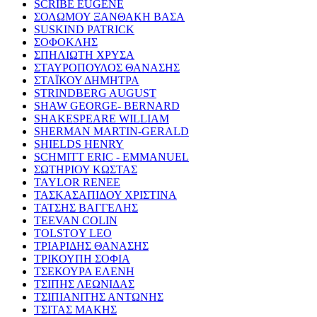
SCRIBE EUGENE
ΣΟΛΩΜΟΥ ΞΑΝΘΑΚΗ ΒΑΣΑ
SUSKIND PATRICK
ΣΟΦΟΚΛΗΣ
ΣΠΗΛΙΩΤΗ ΧΡΥΣΑ
ΣΤΑΥΡΟΠΟΥΛΟΣ ΘΑΝΑΣΗΣ
ΣΤΑΪΚΟΥ ΔΗΜΗΤΡΑ
STRINDBERG AUGUST
SHAW GEORGE- BERNARD
SHAKESPEARE WILLIAM
SHERMAN MARTIN-GERALD
SHIELDS HENRY
SCHMITT ERIC - EMMANUEL
ΣΩΤΗΡΙΟΥ ΚΩΣΤΑΣ
TAYLOR RENEE
ΤΑΣΚΑΣΑΠΙΔΟΥ ΧΡΙΣΤΙΝΑ
ΤΑΤΣΗΣ ΒΑΓΓΕΛΗΣ
TEEVAN COLIN
TOLSTOY LEO
ΤΡΙΑΡΙΔΗΣ ΘΑΝΑΣΗΣ
ΤΡΙΚΟΥΠΗ ΣΟΦΙΑ
ΤΣΕΚΟΥΡΑ ΕΛΕΝΗ
ΤΣΙΠΗΣ ΛΕΩΝΙΔΑΣ
ΤΣΙΠΙΑΝΙΤΗΣ ΑΝΤΩΝΗΣ
ΤΣΙΤΑΣ ΜΑΚΗΣ