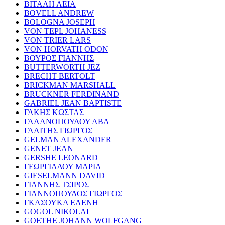
ΒΙΤΑΛΗ ΛΕΙΑ
BOVELL ANDREW
BOLOGNA JOSEPH
VON TEPL JOHANESS
VON TRIER LARS
VON HORVATH ODON
ΒΟΥΡΟΣ ΓΙΑΝΝΗΣ
BUTTERWORTH JEZ
BRECHT BERTOLT
BRICKMAN MARSHALL
BRUCKNER FERDINAND
GABRIEL JEAN BAPTISTE
ΓΑΚΗΣ ΚΩΣΤΑΣ
ΓΑΛΑΝΟΠΟΥΛΟΥ ΑΒΑ
ΓΑΛΙΤΗΣ ΓΙΩΡΓΟΣ
GELMAN ALEXANDER
GENET JEAN
GERSHE LEONARD
ΓΕΩΡΓΙΑΔΟΥ ΜΑΡΙΑ
GIESELMANN DAVID
ΓΙΑΝΝΗΣ ΤΣΙΡΟΣ
ΓΙΑΝΝΟΠΟΥΛΟΣ ΓΙΩΡΓΟΣ
ΓΚΑΣΟΥΚΑ ΕΛΕΝΗ
GOGOL NIKOLAI
GOETHE JOHANN WOLFGANG