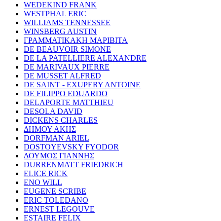
WEDEKIND FRANK
WESTPHAL ERIC
WILLIAMS TENNESSEE
WINSBERG AUSTIN
ΓΡΑΜΜΑΤΙΚΑΚΗ ΜΑΡΙΒΙΤΑ
DE BEAUVOIR SIMONE
DE LA PATELLIERE ALEXANDRE
DE MARIVAUX PIERRE
DE MUSSET ALFRED
DE SAINT - EXUPERY ANTOINE
DE FILIPPO EDUARDO
DELAPORTE MATTHIEU
DESOLA DAVID
DICKENS CHARLES
ΔΗΜΟΥ ΑΚΗΣ
DORFMAN ARIEL
DOSTOYEVSKY FYODOR
ΔΟΥΜΟΣ ΓΙΑΝΝΗΣ
DURRENMATT FRIEDRICH
ELICE RICK
ENO WILL
EUGENE SCRIBE
ERIC TOLEDANO
ERNEST LEGOUVE
ESTAIRE FELIX