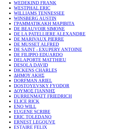
WEDEKIND FRANK
WESTPHAL ERIC
WILLIAMS TENNESSEE
WINSBERG AUSTIN
ΓΡΑΜΜΑΤΙΚΑΚΗ ΜΑΡΙΒΙΤΑ
DE BEAUVOIR SIMONE
DE LA PATELLIERE ALEXANDRE
DE MARIVAUX PIERRE
DE MUSSET ALFRED
DE SAINT - EXUPERY ANTOINE
DE FILIPPO EDUARDO
DELAPORTE MATTHIEU
DESOLA DAVID
DICKENS CHARLES
ΔΗΜΟΥ ΑΚΗΣ
DORFMAN ARIEL
DOSTOYEVSKY FYODOR
ΔΟΥΜΟΣ ΓΙΑΝΝΗΣ
DURRENMATT FRIEDRICH
ELICE RICK
ENO WILL
EUGENE SCRIBE
ERIC TOLEDANO
ERNEST LEGOUVE
ESTAIRE FELIX