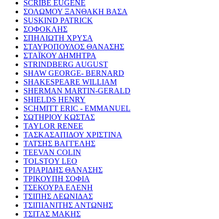
SCRIBE EUGENE
ΣΟΛΩΜΟΥ ΞΑΝΘΑΚΗ ΒΑΣΑ
SUSKIND PATRICK
ΣΟΦΟΚΛΗΣ
ΣΠΗΛΙΩΤΗ ΧΡΥΣΑ
ΣΤΑΥΡΟΠΟΥΛΟΣ ΘΑΝΑΣΗΣ
ΣΤΑΪΚΟΥ ΔΗΜΗΤΡΑ
STRINDBERG AUGUST
SHAW GEORGE- BERNARD
SHAKESPEARE WILLIAM
SHERMAN MARTIN-GERALD
SHIELDS HENRY
SCHMITT ERIC - EMMANUEL
ΣΩΤΗΡΙΟΥ ΚΩΣΤΑΣ
TAYLOR RENEE
ΤΑΣΚΑΣΑΠΙΔΟΥ ΧΡΙΣΤΙΝΑ
ΤΑΤΣΗΣ ΒΑΓΓΕΛΗΣ
TEEVAN COLIN
TOLSTOY LEO
ΤΡΙΑΡΙΔΗΣ ΘΑΝΑΣΗΣ
ΤΡΙΚΟΥΠΗ ΣΟΦΙΑ
ΤΣΕΚΟΥΡΑ ΕΛΕΝΗ
ΤΣΙΠΗΣ ΛΕΩΝΙΔΑΣ
ΤΣΙΠΙΑΝΙΤΗΣ ΑΝΤΩΝΗΣ
ΤΣΙΤΑΣ ΜΑΚΗΣ