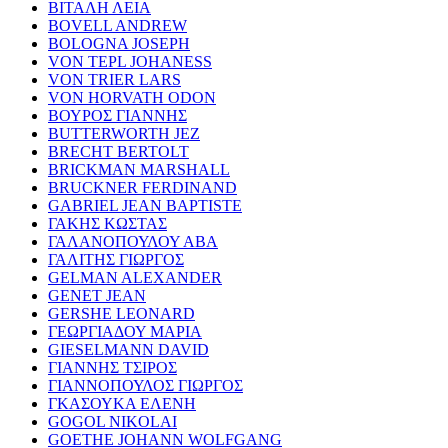
ΒΙΤΑΛΗ ΛΕΙΑ
BOVELL ANDREW
BOLOGNA JOSEPH
VON TEPL JOHANESS
VON TRIER LARS
VON HORVATH ODON
ΒΟΥΡΟΣ ΓΙΑΝΝΗΣ
BUTTERWORTH JEZ
BRECHT BERTOLT
BRICKMAN MARSHALL
BRUCKNER FERDINAND
GABRIEL JEAN BAPTISTE
ΓΑΚΗΣ ΚΩΣΤΑΣ
ΓΑΛΑΝΟΠΟΥΛΟΥ ΑΒΑ
ΓΑΛΙΤΗΣ ΓΙΩΡΓΟΣ
GELMAN ALEXANDER
GENET JEAN
GERSHE LEONARD
ΓΕΩΡΓΙΑΔΟΥ ΜΑΡΙΑ
GIESELMANN DAVID
ΓΙΑΝΝΗΣ ΤΣΙΡΟΣ
ΓΙΑΝΝΟΠΟΥΛΟΣ ΓΙΩΡΓΟΣ
ΓΚΑΣΟΥΚΑ ΕΛΕΝΗ
GOGOL NIKOLAI
GOETHE JOHANN WOLFGANG