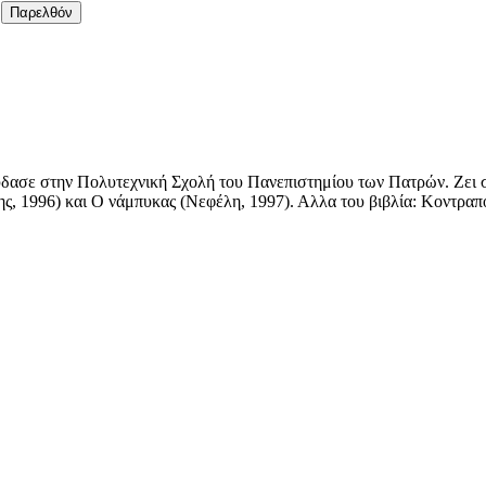
Παρελθόν
ασε στην Πολυτεχνική Σχολή του Πανεπιστημίου των Πατρών. Zει στ
ης, 1996) και O νάμπυκας (Nεφέλη, 1997). Αλλα του βιβλία: Kοντραπ