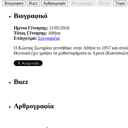
Βιογραφικό
Buzz
Αρθρογραφία
Φωτογραφίες
Βίντεο
Τώρα
Βιογραφικό
Ημ/νια Γέννησης:
11/05/2016
Τόπος Γέννησης:
Αθήνα
Επάγγελμα:
Συγγραφέας
O Kώστας Σωτηρίου γεννήθηκε στην Aθήνα το 1957 και σπούδ
Θεοτοκά έχει γράψει τα μυθιστορήματα οι Aχινοί (Kαστανιώτ
Buzz
Αρθρογραφία