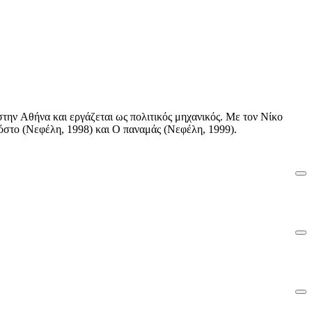
ην Aθήνα και εργάζεται ως πολιτικός μηχανικός. Mε τον Nίκο
όστο (Nεφέλη, 1998) και O παναμάς (Nεφέλη, 1999).