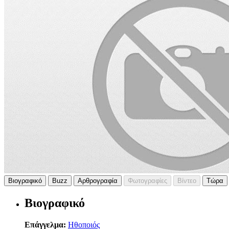
Βιογραφικό
Buzz
Αρθρογραφία
Φωτογραφίες
Βίντεο
Τώρα
Βιογραφικό
Επάγγελμα:
Ηθοποιός