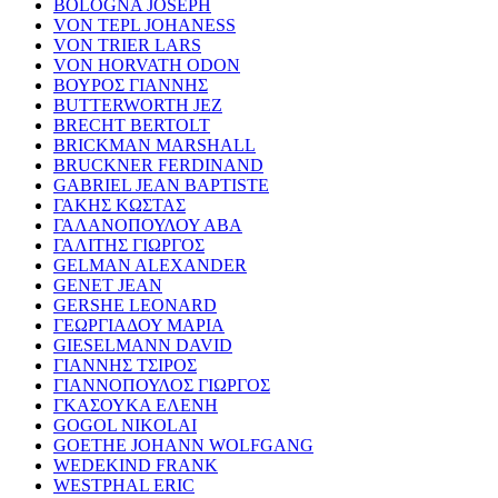
BOLOGNA JOSEPH
VON TEPL JOHANESS
VON TRIER LARS
VON HORVATH ODON
ΒΟΥΡΟΣ ΓΙΑΝΝΗΣ
BUTTERWORTH JEZ
BRECHT BERTOLT
BRICKMAN MARSHALL
BRUCKNER FERDINAND
GABRIEL JEAN BAPTISTE
ΓΑΚΗΣ ΚΩΣΤΑΣ
ΓΑΛΑΝΟΠΟΥΛΟΥ ΑΒΑ
ΓΑΛΙΤΗΣ ΓΙΩΡΓΟΣ
GELMAN ALEXANDER
GENET JEAN
GERSHE LEONARD
ΓΕΩΡΓΙΑΔΟΥ ΜΑΡΙΑ
GIESELMANN DAVID
ΓΙΑΝΝΗΣ ΤΣΙΡΟΣ
ΓΙΑΝΝΟΠΟΥΛΟΣ ΓΙΩΡΓΟΣ
ΓΚΑΣΟΥΚΑ ΕΛΕΝΗ
GOGOL NIKOLAI
GOETHE JOHANN WOLFGANG
WEDEKIND FRANK
WESTPHAL ERIC