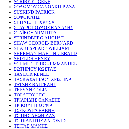
SCRIBE EUGENE
ΣΟΛΩΜΟΥ ΞΑΝΘΑΚΗ ΒΑΣΑ
SUSKIND PATRICK
ΣΟΦΟΚΛΗΣ
ΣΠΗΛΙΩΤΗ ΧΡΥΣΑ
ΣΤΑΥΡΟΠΟΥΛΟΣ ΘΑΝΑΣΗΣ
ΣΤΑΪΚΟΥ ΔΗΜΗΤΡΑ
STRINDBERG AUGUST
SHAW GEORGE- BERNARD
SHAKESPEARE WILLIAM
SHERMAN MARTIN-GERALD
SHIELDS HENRY
SCHMITT ERIC - EMMANUEL
ΣΩΤΗΡΙΟΥ ΚΩΣΤΑΣ
TAYLOR RENEE
ΤΑΣΚΑΣΑΠΙΔΟΥ ΧΡΙΣΤΙΝΑ
ΤΑΤΣΗΣ ΒΑΓΓΕΛΗΣ
TEEVAN COLIN
TOLSTOY LEO
ΤΡΙΑΡΙΔΗΣ ΘΑΝΑΣΗΣ
ΤΡΙΚΟΥΠΗ ΣΟΦΙΑ
ΤΣΕΚΟΥΡΑ ΕΛΕΝΗ
ΤΣΙΠΗΣ ΛΕΩΝΙΔΑΣ
ΤΣΙΠΙΑΝΙΤΗΣ ΑΝΤΩΝΗΣ
ΤΣΙΤΑΣ ΜΑΚΗΣ