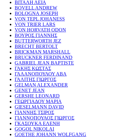
ΒΙΤΑΛΗ ΛΕΙΑ
BOVELL ANDREW
BOLOGNA JOSEPH
VON TEPL JOHANESS
VON TRIER LARS
VON HORVATH ODON
ΒΟΥΡΟΣ ΓΙΑΝΝΗΣ
BUTTERWORTH JEZ
BRECHT BERTOLT
BRICKMAN MARSHALL
BRUCKNER FERDINAND
GABRIEL JEAN BAPTISTE
ΓΑΚΗΣ ΚΩΣΤΑΣ
ΓΑΛΑΝΟΠΟΥΛΟΥ ΑΒΑ
ΓΑΛΙΤΗΣ ΓΙΩΡΓΟΣ
GELMAN ALEXANDER
GENET JEAN
GERSHE LEONARD
ΓΕΩΡΓΙΑΔΟΥ ΜΑΡΙΑ
GIESELMANN DAVID
ΓΙΑΝΝΗΣ ΤΣΙΡΟΣ
ΓΙΑΝΝΟΠΟΥΛΟΣ ΓΙΩΡΓΟΣ
ΓΚΑΣΟΥΚΑ ΕΛΕΝΗ
GOGOL NIKOLAI
GOETHE JOHANN WOLFGANG