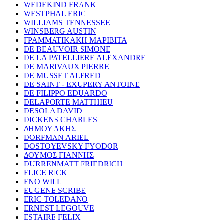
WEDEKIND FRANK
WESTPHAL ERIC
WILLIAMS TENNESSEE
WINSBERG AUSTIN
ΓΡΑΜΜΑΤΙΚΑΚΗ ΜΑΡΙΒΙΤΑ
DE BEAUVOIR SIMONE
DE LA PATELLIERE ALEXANDRE
DE MARIVAUX PIERRE
DE MUSSET ALFRED
DE SAINT - EXUPERY ANTOINE
DE FILIPPO EDUARDO
DELAPORTE MATTHIEU
DESOLA DAVID
DICKENS CHARLES
ΔΗΜΟΥ ΑΚΗΣ
DORFMAN ARIEL
DOSTOYEVSKY FYODOR
ΔΟΥΜΟΣ ΓΙΑΝΝΗΣ
DURRENMATT FRIEDRICH
ELICE RICK
ENO WILL
EUGENE SCRIBE
ERIC TOLEDANO
ERNEST LEGOUVE
ESTAIRE FELIX