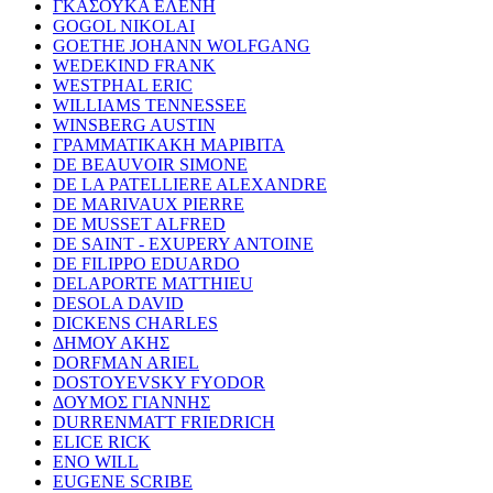
ΓΚΑΣΟΥΚΑ ΕΛΕΝΗ
GOGOL NIKOLAI
GOETHE JOHANN WOLFGANG
WEDEKIND FRANK
WESTPHAL ERIC
WILLIAMS TENNESSEE
WINSBERG AUSTIN
ΓΡΑΜΜΑΤΙΚΑΚΗ ΜΑΡΙΒΙΤΑ
DE BEAUVOIR SIMONE
DE LA PATELLIERE ALEXANDRE
DE MARIVAUX PIERRE
DE MUSSET ALFRED
DE SAINT - EXUPERY ANTOINE
DE FILIPPO EDUARDO
DELAPORTE MATTHIEU
DESOLA DAVID
DICKENS CHARLES
ΔΗΜΟΥ ΑΚΗΣ
DORFMAN ARIEL
DOSTOYEVSKY FYODOR
ΔΟΥΜΟΣ ΓΙΑΝΝΗΣ
DURRENMATT FRIEDRICH
ELICE RICK
ENO WILL
EUGENE SCRIBE