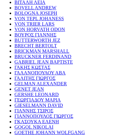
ΒΙΤΑΛΗ ΛΕΙΑ
BOVELL ANDREW
BOLOGNA JOSEPH
VON TEPL JOHANESS
VON TRIER LARS
VON HORVATH ODON
ΒΟΥΡΟΣ ΓΙΑΝΝΗΣ
BUTTERWORTH JEZ
BRECHT BERTOLT
BRICKMAN MARSHALL
BRUCKNER FERDINAND
GABRIEL JEAN BAPTISTE
ΓΑΚΗΣ ΚΩΣΤΑΣ
ΓΑΛΑΝΟΠΟΥΛΟΥ ΑΒΑ
ΓΑΛΙΤΗΣ ΓΙΩΡΓΟΣ
GELMAN ALEXANDER
GENET JEAN
GERSHE LEONARD
ΓΕΩΡΓΙΑΔΟΥ ΜΑΡΙΑ
GIESELMANN DAVID
ΓΙΑΝΝΗΣ ΤΣΙΡΟΣ
ΓΙΑΝΝΟΠΟΥΛΟΣ ΓΙΩΡΓΟΣ
ΓΚΑΣΟΥΚΑ ΕΛΕΝΗ
GOGOL NIKOLAI
GOETHE JOHANN WOLFGANG