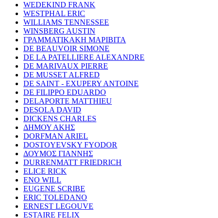
WEDEKIND FRANK
WESTPHAL ERIC
WILLIAMS TENNESSEE
WINSBERG AUSTIN
ΓΡΑΜΜΑΤΙΚΑΚΗ ΜΑΡΙΒΙΤΑ
DE BEAUVOIR SIMONE
DE LA PATELLIERE ALEXANDRE
DE MARIVAUX PIERRE
DE MUSSET ALFRED
DE SAINT - EXUPERY ANTOINE
DE FILIPPO EDUARDO
DELAPORTE MATTHIEU
DESOLA DAVID
DICKENS CHARLES
ΔΗΜΟΥ ΑΚΗΣ
DORFMAN ARIEL
DOSTOYEVSKY FYODOR
ΔΟΥΜΟΣ ΓΙΑΝΝΗΣ
DURRENMATT FRIEDRICH
ELICE RICK
ENO WILL
EUGENE SCRIBE
ERIC TOLEDANO
ERNEST LEGOUVE
ESTAIRE FELIX