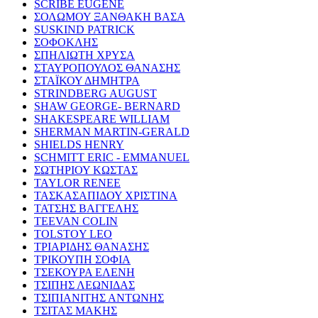
SCRIBE EUGENE
ΣΟΛΩΜΟΥ ΞΑΝΘΑΚΗ ΒΑΣΑ
SUSKIND PATRICK
ΣΟΦΟΚΛΗΣ
ΣΠΗΛΙΩΤΗ ΧΡΥΣΑ
ΣΤΑΥΡΟΠΟΥΛΟΣ ΘΑΝΑΣΗΣ
ΣΤΑΪΚΟΥ ΔΗΜΗΤΡΑ
STRINDBERG AUGUST
SHAW GEORGE- BERNARD
SHAKESPEARE WILLIAM
SHERMAN MARTIN-GERALD
SHIELDS HENRY
SCHMITT ERIC - EMMANUEL
ΣΩΤΗΡΙΟΥ ΚΩΣΤΑΣ
TAYLOR RENEE
ΤΑΣΚΑΣΑΠΙΔΟΥ ΧΡΙΣΤΙΝΑ
ΤΑΤΣΗΣ ΒΑΓΓΕΛΗΣ
TEEVAN COLIN
TOLSTOY LEO
ΤΡΙΑΡΙΔΗΣ ΘΑΝΑΣΗΣ
ΤΡΙΚΟΥΠΗ ΣΟΦΙΑ
ΤΣΕΚΟΥΡΑ ΕΛΕΝΗ
ΤΣΙΠΗΣ ΛΕΩΝΙΔΑΣ
ΤΣΙΠΙΑΝΙΤΗΣ ΑΝΤΩΝΗΣ
ΤΣΙΤΑΣ ΜΑΚΗΣ