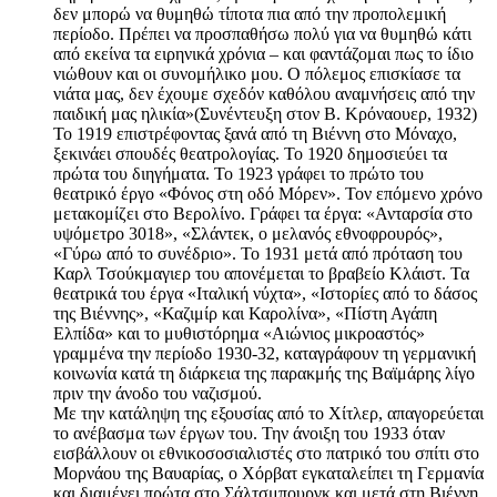
δεν μπορώ να θυμηθώ τίποτα πια από την προπολεμική
περίοδο. Πρέπει να προσπαθήσω πολύ για να θυμηθώ κάτι
από εκείνα τα ειρηνικά χρόνια – και φαντάζομαι πως το ίδιο
νιώθουν και οι συνομήλικο μου. Ο πόλεμος επισκίασε τα
νιάτα μας, δεν έχουμε σχεδόν καθόλου αναμνήσεις από την
παιδική μας ηλικία»(Συνέντευξη στον Β. Κρόναουερ, 1932)
Το 1919 επιστρέφοντας ξανά από τη Βιέννη στο Μόναχο,
ξεκινάει σπουδές θεατρολογίας. Το 1920 δημοσιεύει τα
πρώτα του διηγήματα. Το 1923 γράφει το πρώτο του
θεατρικό έργο «Φόνος στη οδό Μόρεν». Τον επόμενο χρόνο
μετακομίζει στο Βερολίνο. Γράφει τα έργα: «Ανταρσία στο
υψόμετρο 3018», «Σλάντεκ, ο μελανός εθνοφρουρός»,
«Γύρω από το συνέδριο». Το 1931 μετά από πρόταση του
Καρλ Τσούκμαγιερ του απονέμεται το βραβείο Κλάιστ. Τα
θεατρικά του έργα «Ιταλική νύχτα», «Ιστορίες από το δάσος
της Βιέννης», «Καζιμίρ και Καρολίνα», «Πίστη Αγάπη
Ελπίδα» και το μυθιστόρημα «Αιώνιος μικροαστός»
γραμμένα την περίοδο 1930-32, καταγράφουν τη γερμανική
κοινωνία κατά τη διάρκεια της παρακμής της Βαϊμάρης λίγο
πριν την άνοδο του ναζισμού.
Με την κατάληψη της εξουσίας από το Χίτλερ, απαγορεύεται
το ανέβασμα των έργων του. Την άνοιξη του 1933 όταν
εισβάλλουν οι εθνικοσοσιαλιστές στο πατρικό του σπίτι στο
Μορνάου της Βαυαρίας, ο Χόρβατ εγκαταλείπει τη Γερμανία
και διαμένει πρώτα στο Σάλτσμπουργκ και μετά στη Βιέννη.