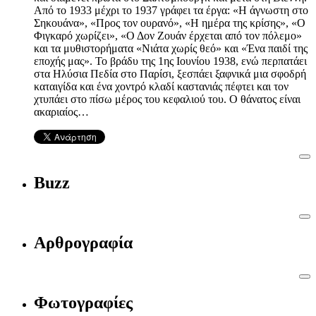
Από το 1933 μέχρι το 1937 γράφει τα έργα: «Η άγνωστη στο
Σηκουάνα», «Προς τον ουρανό», «Η ημέρα της κρίσης», «Ο
Φιγκαρό χωρίζει», «Ο Δον Ζουάν έρχεται από τον πόλεμο»
και τα μυθιστορήματα «Νιάτα χωρίς θεό» και «Ένα παιδί της
εποχής μας». Το βράδυ της 1ης Ιουνίου 1938, ενώ περπατάει
στα Ηλύσια Πεδία στο Παρίσι, ξεσπάει ξαφνικά μια σφοδρή
καταιγίδα και ένα χοντρό κλαδί καστανιάς πέφτει και τον
χτυπάει στο πίσω μέρος του κεφαλιού του. Ο θάνατος είναι
ακαριαίος…
Buzz
Αρθρογραφία
Φωτογραφίες