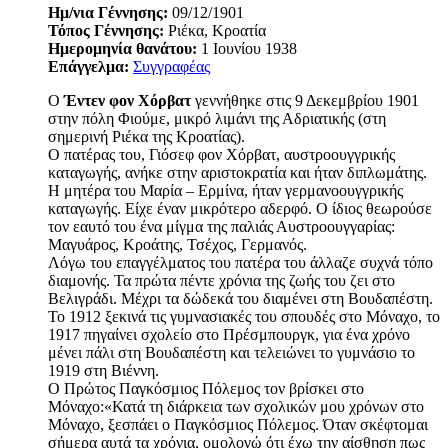
Ημ/νια Γέννησης:
09/12/1901
Τόπος Γέννησης:
Ριέκα, Κροατία
Ημερομηνία θανάτου:
1 Ιουνίου 1938
Επάγγελμα:
Συγγραφέας
Ο
Έντεν φον Χόρβατ
γεννήθηκε στις 9 Δεκεμβρίου 1901
στην πόλη Φιούμε, μικρό λιμάνι της Αδριατικής (στη
σημερινή Ριέκα της Κροατίας).
Ο πατέρας του, Γιόσεφ φον Χόρβατ, αυστροουγγρικής
καταγωγής, ανήκε στην αριστοκρατία και ήταν διπλωμάτης.
Η μητέρα του Μαρία – Ερμίνα, ήταν γερμανοουγγρικής
καταγωγής. Είχε έναν μικρότερο αδερφό. Ο ίδιος θεωρούσε
τον εαυτό του ένα μίγμα της παλιάς Αυστροουγγαρίας:
Μαγυάρος, Κροάτης, Τσέχος, Γερμανός.
Λόγω του επαγγέλματος του πατέρα του άλλαζε συχνά τόπο
διαμονής. Τα πρώτα πέντε χρόνια της ζωής του ζει στο
Βελιγράδι. Μέχρι τα δώδεκά του διαμένει στη Βουδαπέστη.
Το 1912 ξεκινά τις γυμνασιακές του σπουδές στο Μόναχο, το
1917 πηγαίνει σχολείο στο Πρέσμπουργκ, για ένα χρόνο
μένει πάλι στη Βουδαπέστη και τελειώνει το γυμνάσιο το
1919 στη Βιέννη.
Ο Πρώτος Παγκόσμιος Πόλεμος τον βρίσκει στο
Μόναχο:«Κατά τη διάρκεια των σχολικών μου χρόνων στο
Μόναχο, ξεσπάει ο Παγκόσμιος Πόλεμος. Όταν σκέφτομαι
σήμερα αυτά τα χρόνια, ομολογώ ότι έχω την αίσθηση πως