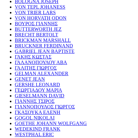
BOLOGNA JOSEPH
VON TEPL JOHANESS
VON TRIER LARS
VON HORVATH ODON
ΒΟΥΡΟΣ ΓΙΑΝΝΗΣ
BUTTERWORTH JEZ
BRECHT BERTOLT
BRICKMAN MARSHALL
BRUCKNER FERDINAND
GABRIEL JEAN BAPTISTE
ΓΑΚΗΣ ΚΩΣΤΑΣ
ΓΑΛΑΝΟΠΟΥΛΟΥ ΑΒΑ
ΓΑΛΙΤΗΣ ΓΙΩΡΓΟΣ
GELMAN ALEXANDER
GENET JEAN
GERSHE LEONARD
ΓΕΩΡΓΙΑΔΟΥ ΜΑΡΙΑ
GIESELMANN DAVID
ΓΙΑΝΝΗΣ ΤΣΙΡΟΣ
ΓΙΑΝΝΟΠΟΥΛΟΣ ΓΙΩΡΓΟΣ
ΓΚΑΣΟΥΚΑ ΕΛΕΝΗ
GOGOL NIKOLAI
GOETHE JOHANN WOLFGANG
WEDEKIND FRANK
WESTPHAL ERIC