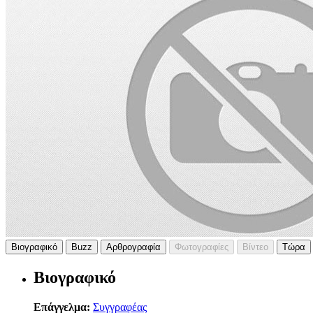
Βιογραφικό
Buzz
Αρθρογραφία
Φωτογραφίες
Βίντεο
Τώρα
Βιογραφικό
Επάγγελμα:
Συγγραφέας