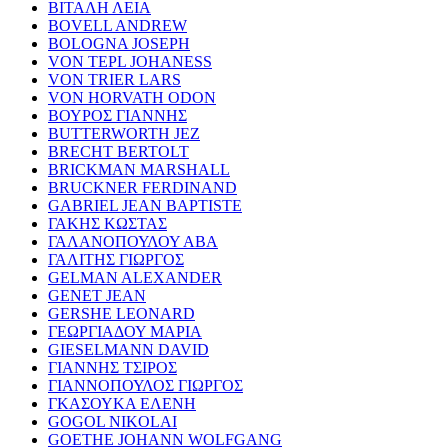
ΒΙΤΑΛΗ ΛΕΙΑ
BOVELL ANDREW
BOLOGNA JOSEPH
VON TEPL JOHANESS
VON TRIER LARS
VON HORVATH ODON
ΒΟΥΡΟΣ ΓΙΑΝΝΗΣ
BUTTERWORTH JEZ
BRECHT BERTOLT
BRICKMAN MARSHALL
BRUCKNER FERDINAND
GABRIEL JEAN BAPTISTE
ΓΑΚΗΣ ΚΩΣΤΑΣ
ΓΑΛΑΝΟΠΟΥΛΟΥ ΑΒΑ
ΓΑΛΙΤΗΣ ΓΙΩΡΓΟΣ
GELMAN ALEXANDER
GENET JEAN
GERSHE LEONARD
ΓΕΩΡΓΙΑΔΟΥ ΜΑΡΙΑ
GIESELMANN DAVID
ΓΙΑΝΝΗΣ ΤΣΙΡΟΣ
ΓΙΑΝΝΟΠΟΥΛΟΣ ΓΙΩΡΓΟΣ
ΓΚΑΣΟΥΚΑ ΕΛΕΝΗ
GOGOL NIKOLAI
GOETHE JOHANN WOLFGANG