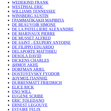
WEDEKIND FRANK
WESTPHAL ERIC
WILLIAMS TENNESSEE
WINSBERG AUSTIN
ΓΡΑΜΜΑΤΙΚΑΚΗ ΜΑΡΙΒΙΤΑ
DE BEAUVOIR SIMONE
DE LA PATELLIERE ALEXANDRE
DE MARIVAUX PIERRE
DE MUSSET ALFRED
DE SAINT - EXUPERY ANTOINE
DE FILIPPO EDUARDO
DELAPORTE MATTHIEU
DESOLA DAVID
DICKENS CHARLES
ΔΗΜΟΥ ΑΚΗΣ
DORFMAN ARIEL
DOSTOYEVSKY FYODOR
ΔΟΥΜΟΣ ΓΙΑΝΝΗΣ
DURRENMATT FRIEDRICH
ELICE RICK
ENO WILL
EUGENE SCRIBE
ERIC TOLEDANO
ERNEST LEGOUVE
ESTAIRE FELIX