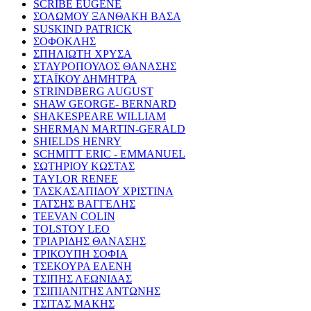
SCRIBE EUGENE
ΣΟΛΩΜΟΥ ΞΑΝΘΑΚΗ ΒΑΣΑ
SUSKIND PATRICK
ΣΟΦΟΚΛΗΣ
ΣΠΗΛΙΩΤΗ ΧΡΥΣΑ
ΣΤΑΥΡΟΠΟΥΛΟΣ ΘΑΝΑΣΗΣ
ΣΤΑΪΚΟΥ ΔΗΜΗΤΡΑ
STRINDBERG AUGUST
SHAW GEORGE- BERNARD
SHAKESPEARE WILLIAM
SHERMAN MARTIN-GERALD
SHIELDS HENRY
SCHMITT ERIC - EMMANUEL
ΣΩΤΗΡΙΟΥ ΚΩΣΤΑΣ
TAYLOR RENEE
ΤΑΣΚΑΣΑΠΙΔΟΥ ΧΡΙΣΤΙΝΑ
ΤΑΤΣΗΣ ΒΑΓΓΕΛΗΣ
TEEVAN COLIN
TOLSTOY LEO
ΤΡΙΑΡΙΔΗΣ ΘΑΝΑΣΗΣ
ΤΡΙΚΟΥΠΗ ΣΟΦΙΑ
ΤΣΕΚΟΥΡΑ ΕΛΕΝΗ
ΤΣΙΠΗΣ ΛΕΩΝΙΔΑΣ
ΤΣΙΠΙΑΝΙΤΗΣ ΑΝΤΩΝΗΣ
ΤΣΙΤΑΣ ΜΑΚΗΣ