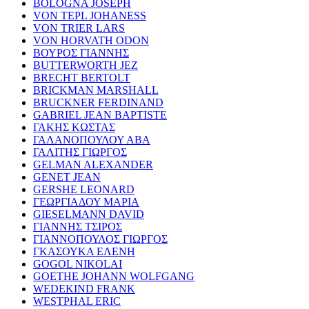
BOLOGNA JOSEPH
VON TEPL JOHANESS
VON TRIER LARS
VON HORVATH ODON
ΒΟΥΡΟΣ ΓΙΑΝΝΗΣ
BUTTERWORTH JEZ
BRECHT BERTOLT
BRICKMAN MARSHALL
BRUCKNER FERDINAND
GABRIEL JEAN BAPTISTE
ΓΑΚΗΣ ΚΩΣΤΑΣ
ΓΑΛΑΝΟΠΟΥΛΟΥ ΑΒΑ
ΓΑΛΙΤΗΣ ΓΙΩΡΓΟΣ
GELMAN ALEXANDER
GENET JEAN
GERSHE LEONARD
ΓΕΩΡΓΙΑΔΟΥ ΜΑΡΙΑ
GIESELMANN DAVID
ΓΙΑΝΝΗΣ ΤΣΙΡΟΣ
ΓΙΑΝΝΟΠΟΥΛΟΣ ΓΙΩΡΓΟΣ
ΓΚΑΣΟΥΚΑ ΕΛΕΝΗ
GOGOL NIKOLAI
GOETHE JOHANN WOLFGANG
WEDEKIND FRANK
WESTPHAL ERIC