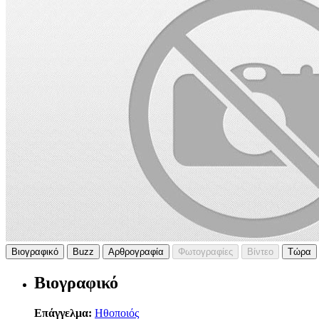
Βιογραφικό
Buzz
Αρθρογραφία
Φωτογραφίες
Βίντεο
Τώρα
Βιογραφικό
Επάγγελμα:
Ηθοποιός